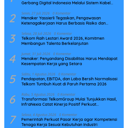
Gerbang Digital Indonesia Melalui Sistem Kabel
Laut NCC
2
Senin, 27 Juli 2026
0 Komentar
Menaker Yassierli Tegaskan, Pengawasan
Ketenagakerjaan Harus Berbasis Risiko dan
Preventif
3
Selasa, 28 Juli 2026
0 Komentar
Telkom Raih Lestari Award 2026, Komitmen
Membangun Talenta Berkelanjutan
4
Jumat, 31 Juli 2026
0 Komentar
Menaker: Penyandang Disabilitas Harus Mendapat
Kesempatan Kerja yang Setara
5
Sabtu, 1 Agustus 2026
0 Komentar
Pendapatan, EBITDA, dan Laba Bersih Normalisasi
Telkom Tumbuh Kuat di Paruh Pertama 2026
6
Rabu, 5 Agustus 2026
0 Komentar
Transformasi TelkomGroup Mulai Tunjukkan Hasil,
InfraNexia Catat Kinerja Positif Perkuat
Infrastruktur Digital Nasional
7
Selasa, 4 Agustus 2026
0 Komentar
Pemerintah Perkuat Pasar Kerja agar Kompetensi
Tenaga Kerja Sesuai Kebutuhan Industri