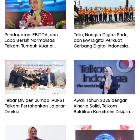
Pendapatan, EBITDA, dan
Telin, Nongsa Digital Park,
Laba Bersih Normalisasi
dan BW Digital Perkuat
Telkom Tumbuh Kuat di
Gerbang Digital Indonesia
Paruh Pertama 2026
Melalui Sistem Kabel Laut
NCC
Tebar Dividen Jumbo, RUPST
Awali Tahun 2026 dengan
Telkom Pertahankan Jajaran
Kinerja Solid, Telkom
Direksi
Buktikan Komitmen Disiplin
Operasional dan Eksekusi
Transformasi