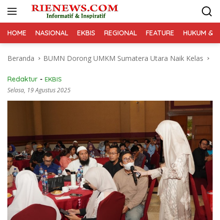
Langsung
ke
konten
HOME
NASIONAL
EKBIS
REGIONAL
FEATURE
HUKUM & K
Beranda
BUMN Dorong UMKM Sumatera Utara Naik Kelas
Redaktur
-
EKBIS
Selasa, 19 Agustus 2025