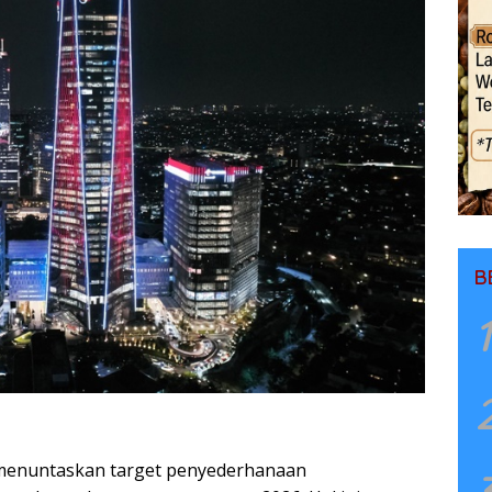
B
1
menuntaskan target penyederhanaan