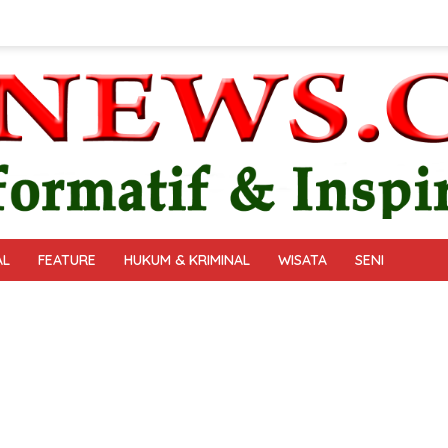
AL
FEATURE
HUKUM & KRIMINAL
WISATA
SENI