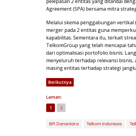
pelepasan 2 entitas yang ditandai de
Agreement (SPA) bersama mitra strategi
Melalui skema penggabungan vertikal (
merger pada 2 entitas guna memperk
kapabilitas. Sementara itu, terkait stre
TelkomGroup yang telah mencapai tah
dari optimalisasi portofolio bisnis. La
menyeluruh terhadap relevansi bisnis, a
masing entitas terhadap strategi jangk
Berikutnya
Laman:
1
2
BPI Danantara
Telkom Indonesia
Te