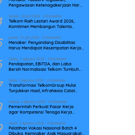
Pengawasan Ketenagakerjaan Harus
Berbasis Risiko dan Preventif
4
Selasa, 28 Juli 2026
0 Komentar
Telkom Raih Lestari Award 2026,
Komitmen Membangun Talenta
Berkelanjutan
5
Jumat, 31 Juli 2026
0 Komentar
Menaker: Penyandang Disabilitas
Harus Mendapat Kesempatan Kerja
yang Setara
6
Sabtu, 1 Agustus 2026
0 Komentar
Pendapatan, EBITDA, dan Laba
Bersih Normalisasi Telkom Tumbuh
Kuat di Paruh Pertama 2026
7
Rabu, 5 Agustus 2026
0 Komentar
Transformasi TelkomGroup Mulai
Tunjukkan Hasil, InfraNexia Catat
Kinerja Positif Perkuat Infrastruktur
Digital Nasional
8
Selasa, 4 Agustus 2026
0 Komentar
Pemerintah Perkuat Pasar Kerja
agar Kompetensi Tenaga Kerja
Sesuai Kebutuhan Industri
9
Senin, 3 Agustus 2026
0 Komentar
Pelatihan Vokasi Nasional Batch 4
Dibuka, Kemnaker Ajak Masyarakat