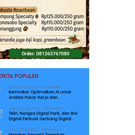
ERITA POPULER
Senin, 20 Juli 2026
0 Komentar
Kemnaker Optimalkan AI untuk
Analisis Pasar Kerja dan
Perencanaan Pelatihan
2
Selasa, 21 Juli 2026
0 Komentar
Telin, Nongsa Digital Park, dan BW
Digital Perkuat Gerbang Digital
Indonesia Melalui Sistem Kabel Laut
NCC
3
Senin, 27 Juli 2026
0 Komentar
Menaker Yassierli Tegaskan,