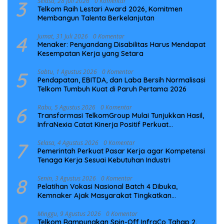
3
Selasa, 28 Juli 2026
0 Komentar
Telkom Raih Lestari Award 2026, Komitmen
Membangun Talenta Berkelanjutan
4
Jumat, 31 Juli 2026
0 Komentar
Menaker: Penyandang Disabilitas Harus Mendapat
Kesempatan Kerja yang Setara
5
Sabtu, 1 Agustus 2026
0 Komentar
Pendapatan, EBITDA, dan Laba Bersih Normalisasi
Telkom Tumbuh Kuat di Paruh Pertama 2026
6
Rabu, 5 Agustus 2026
0 Komentar
Transformasi TelkomGroup Mulai Tunjukkan Hasil,
InfraNexia Catat Kinerja Positif Perkuat
Infrastruktur Digital Nasional
7
Selasa, 4 Agustus 2026
0 Komentar
Pemerintah Perkuat Pasar Kerja agar Kompetensi
Tenaga Kerja Sesuai Kebutuhan Industri
8
Senin, 3 Agustus 2026
0 Komentar
Pelatihan Vokasi Nasional Batch 4 Dibuka,
Kemnaker Ajak Masyarakat Tingkatkan
Kompetensi
9
Minggu, 9 Agustus 2026
0 Komentar
Telkom Rampungkan Spin-Off InfraCo Tahap 2,