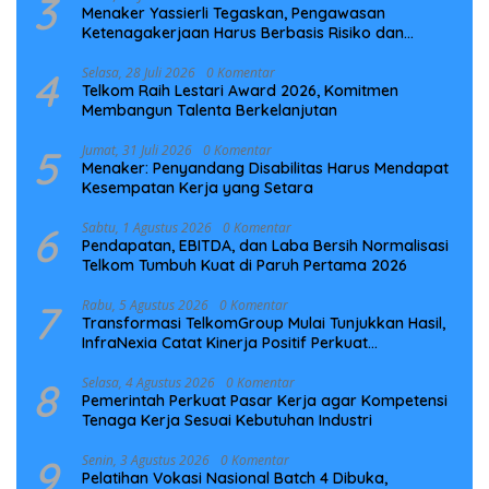
3
Menaker Yassierli Tegaskan, Pengawasan
Ketenagakerjaan Harus Berbasis Risiko dan
Preventif
4
Selasa, 28 Juli 2026
0 Komentar
Telkom Raih Lestari Award 2026, Komitmen
Membangun Talenta Berkelanjutan
5
Jumat, 31 Juli 2026
0 Komentar
Menaker: Penyandang Disabilitas Harus Mendapat
Kesempatan Kerja yang Setara
6
Sabtu, 1 Agustus 2026
0 Komentar
Pendapatan, EBITDA, dan Laba Bersih Normalisasi
Telkom Tumbuh Kuat di Paruh Pertama 2026
7
Rabu, 5 Agustus 2026
0 Komentar
Transformasi TelkomGroup Mulai Tunjukkan Hasil,
InfraNexia Catat Kinerja Positif Perkuat
Infrastruktur Digital Nasional
8
Selasa, 4 Agustus 2026
0 Komentar
Pemerintah Perkuat Pasar Kerja agar Kompetensi
Tenaga Kerja Sesuai Kebutuhan Industri
9
Senin, 3 Agustus 2026
0 Komentar
Pelatihan Vokasi Nasional Batch 4 Dibuka,