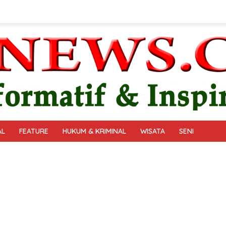
AL
FEATURE
HUKUM & KRIMINAL
WISATA
SENI