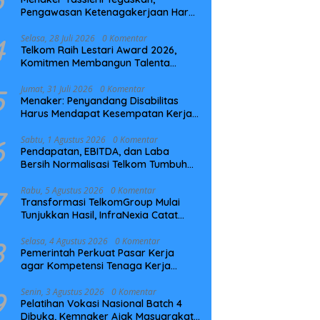
Pengawasan Ketenagakerjaan Harus
Berbasis Risiko dan Preventif
4
Selasa, 28 Juli 2026
0 Komentar
Telkom Raih Lestari Award 2026,
Komitmen Membangun Talenta
Berkelanjutan
5
Jumat, 31 Juli 2026
0 Komentar
Menaker: Penyandang Disabilitas
Harus Mendapat Kesempatan Kerja
yang Setara
6
Sabtu, 1 Agustus 2026
0 Komentar
Pendapatan, EBITDA, dan Laba
Bersih Normalisasi Telkom Tumbuh
Kuat di Paruh Pertama 2026
7
Rabu, 5 Agustus 2026
0 Komentar
Transformasi TelkomGroup Mulai
Tunjukkan Hasil, InfraNexia Catat
Kinerja Positif Perkuat Infrastruktur
Digital Nasional
8
Selasa, 4 Agustus 2026
0 Komentar
Pemerintah Perkuat Pasar Kerja
agar Kompetensi Tenaga Kerja
Sesuai Kebutuhan Industri
9
Senin, 3 Agustus 2026
0 Komentar
Pelatihan Vokasi Nasional Batch 4
Dibuka, Kemnaker Ajak Masyarakat