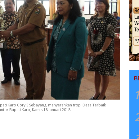
B
1
pati Karo Cory S Sebayang, menyerahkan tropi Desa Terbaik
ntor Bupati Karo, Kamis 18 Januari 2018.