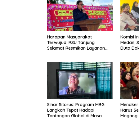
Harapan Masyarakat
Komisi I
Terwujud, RSU Tanjung
Medan, S
Selamat Resmikan Layanan
Duta Dak
BPJS Kesehatan
Sihar Sitorus: Program MBG
Menaker
Langkah Tepat Hadapi
Harus Se
Tantangan Global di Masa
Magang 
Depan
Latar Pe