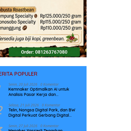
ERITA POPULER
Senin, 20 Juli 2026
0 Komentar
Kemnaker Optimalkan AI untuk
Analisis Pasar Kerja dan
Perencanaan Pelatihan
2
Selasa, 21 Juli 2026
0 Komentar
Telin, Nongsa Digital Park, dan BW
Digital Perkuat Gerbang Digital
Indonesia Melalui Sistem Kabel Laut
NCC
3
Senin, 27 Juli 2026
0 Komentar
Menaker Yassierli Tegaskan,