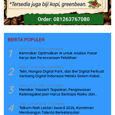
BERITA POPULER
1
Senin, 20 Juli 2026
0 Komentar
Kemnaker Optimalkan AI untuk Analisis Pasar
Kerja dan Perencanaan Pelatihan
2
Selasa, 21 Juli 2026
0 Komentar
Telin, Nongsa Digital Park, dan BW Digital Perkuat
Gerbang Digital Indonesia Melalui Sistem Kabel
Laut NCC
3
Senin, 27 Juli 2026
0 Komentar
Menaker Yassierli Tegaskan, Pengawasan
Ketenagakerjaan Harus Berbasis Risiko dan
Preventif
4
Selasa, 28 Juli 2026
0 Komentar
Telkom Raih Lestari Award 2026, Komitmen
Membangun Talenta Berkelanjutan