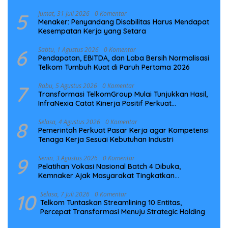
5
Jumat, 31 Juli 2026
0 Komentar
Menaker: Penyandang Disabilitas Harus Mendapat
Kesempatan Kerja yang Setara
6
Sabtu, 1 Agustus 2026
0 Komentar
Pendapatan, EBITDA, dan Laba Bersih Normalisasi
Telkom Tumbuh Kuat di Paruh Pertama 2026
7
Rabu, 5 Agustus 2026
0 Komentar
Transformasi TelkomGroup Mulai Tunjukkan Hasil,
InfraNexia Catat Kinerja Positif Perkuat
Infrastruktur Digital Nasional
8
Selasa, 4 Agustus 2026
0 Komentar
Pemerintah Perkuat Pasar Kerja agar Kompetensi
Tenaga Kerja Sesuai Kebutuhan Industri
9
Senin, 3 Agustus 2026
0 Komentar
Pelatihan Vokasi Nasional Batch 4 Dibuka,
Kemnaker Ajak Masyarakat Tingkatkan
Kompetensi
10
Selasa, 7 Juli 2026
0 Komentar
Telkom Tuntaskan Streamlining 10 Entitas,
Percepat Transformasi Menuju Strategic Holding