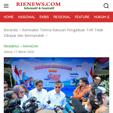
Langsung
ke
konten
HOME
NASIONAL
EKBIS
REGIONAL
FEATURE
HUKUM & K
Beranda
Kemnaker Terima Ratusan Pengaduan THR Tidak
Dibayar dan Bermasalah
Redaktur
-
RAMADAN
Selasa, 17 Maret 2026