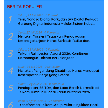
BERITA POPULER
1
Selasa, 21 Juli 2026
0 Komentar
Telin, Nongsa Digital Park, dan BW Digital Perkuat
Gerbang Digital Indonesia Melalui Sistem Kabel
Laut NCC
2
Senin, 27 Juli 2026
0 Komentar
Menaker Yassierli Tegaskan, Pengawasan
Ketenagakerjaan Harus Berbasis Risiko dan
Preventif
3
Selasa, 28 Juli 2026
0 Komentar
Telkom Raih Lestari Award 2026, Komitmen
Membangun Talenta Berkelanjutan
4
Jumat, 31 Juli 2026
0 Komentar
Menaker: Penyandang Disabilitas Harus Mendapat
Kesempatan Kerja yang Setara
5
Sabtu, 1 Agustus 2026
0 Komentar
Pendapatan, EBITDA, dan Laba Bersih Normalisasi
Telkom Tumbuh Kuat di Paruh Pertama 2026
6
Rabu, 5 Agustus 2026
0 Komentar
Transformasi TelkomGroup Mulai Tunjukkan Hasil,