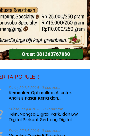
ERITA POPULER
Senin, 20 Juli 2026
0 Komentar
Kemnaker Optimalkan AI untuk
Analisis Pasar Kerja dan
Perencanaan Pelatihan
2
Selasa, 21 Juli 2026
0 Komentar
Telin, Nongsa Digital Park, dan BW
Digital Perkuat Gerbang Digital
Indonesia Melalui Sistem Kabel Laut
NCC
3
Senin, 27 Juli 2026
0 Komentar
Menaker Yassierli Tegaskan,