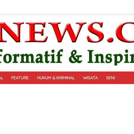
AL
FEATURE
HUKUM & KRIMINAL
WISATA
SENI