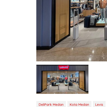
DeliPark Medan
Kota Medan
Levis