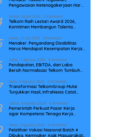
Pengawasan Ketenagakerjaan Harus
Berbasis Risiko dan Preventif
4
Selasa, 28 Juli 2026
0 Komentar
Telkom Raih Lestari Award 2026,
Komitmen Membangun Talenta
Berkelanjutan
5
Jumat, 31 Juli 2026
0 Komentar
Menaker: Penyandang Disabilitas
Harus Mendapat Kesempatan Kerja
yang Setara
6
Sabtu, 1 Agustus 2026
0 Komentar
Pendapatan, EBITDA, dan Laba
Bersih Normalisasi Telkom Tumbuh
Kuat di Paruh Pertama 2026
7
Rabu, 5 Agustus 2026
0 Komentar
Transformasi TelkomGroup Mulai
Tunjukkan Hasil, InfraNexia Catat
Kinerja Positif Perkuat Infrastruktur
Digital Nasional
8
Selasa, 4 Agustus 2026
0 Komentar
Pemerintah Perkuat Pasar Kerja
agar Kompetensi Tenaga Kerja
Sesuai Kebutuhan Industri
9
Senin, 3 Agustus 2026
0 Komentar
Pelatihan Vokasi Nasional Batch 4
Dibuka, Kemnaker Ajak Masyarakat