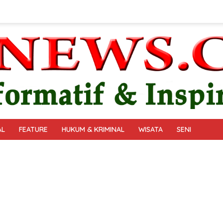
AL
FEATURE
HUKUM & KRIMINAL
WISATA
SENI