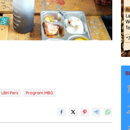
B
1
LBH Pers
Program MBG