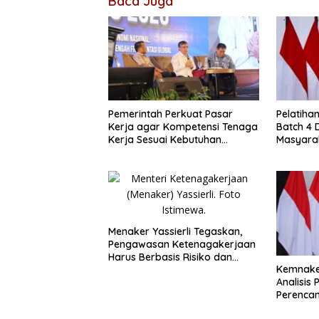
Baca Juga
Pemerintah Perkuat Pasar
Pelatiha
Kerja agar Kompetensi Tenaga
Batch 4 
Kerja Sesuai Kebutuhan
Masyara
Industri
Kompete
Menaker Yassierli Tegaskan,
Pengawasan Ketenagakerjaan
Harus Berbasis Risiko dan
Kemnaker
Preventif
Analisis
Perencan