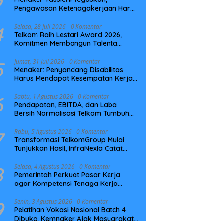
Pengawasan Ketenagakerjaan Harus
Berbasis Risiko dan Preventif
4
Selasa, 28 Juli 2026
0 Komentar
Telkom Raih Lestari Award 2026,
Komitmen Membangun Talenta
Berkelanjutan
5
Jumat, 31 Juli 2026
0 Komentar
Menaker: Penyandang Disabilitas
Harus Mendapat Kesempatan Kerja
yang Setara
6
Sabtu, 1 Agustus 2026
0 Komentar
Pendapatan, EBITDA, dan Laba
Bersih Normalisasi Telkom Tumbuh
Kuat di Paruh Pertama 2026
7
Rabu, 5 Agustus 2026
0 Komentar
Transformasi TelkomGroup Mulai
Tunjukkan Hasil, InfraNexia Catat
Kinerja Positif Perkuat Infrastruktur
Digital Nasional
8
Selasa, 4 Agustus 2026
0 Komentar
Pemerintah Perkuat Pasar Kerja
agar Kompetensi Tenaga Kerja
Sesuai Kebutuhan Industri
9
Senin, 3 Agustus 2026
0 Komentar
Pelatihan Vokasi Nasional Batch 4
Dibuka, Kemnaker Ajak Masyarakat