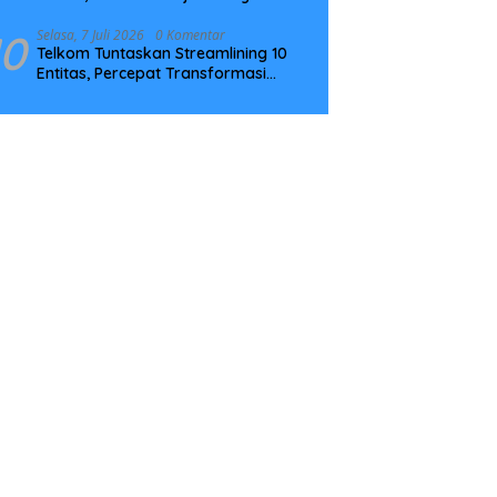
Tingkatkan Kompetensi
10
Selasa, 7 Juli 2026
0 Komentar
Telkom Tuntaskan Streamlining 10
Entitas, Percepat Transformasi
Menuju Strategic Holding