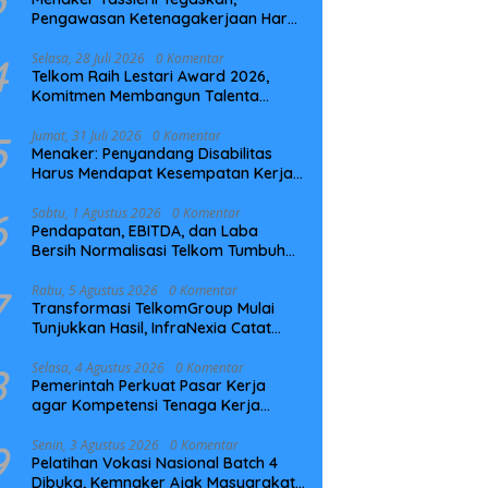
Pengawasan Ketenagakerjaan Harus
Berbasis Risiko dan Preventif
4
Selasa, 28 Juli 2026
0 Komentar
Telkom Raih Lestari Award 2026,
Komitmen Membangun Talenta
Berkelanjutan
5
Jumat, 31 Juli 2026
0 Komentar
Menaker: Penyandang Disabilitas
Harus Mendapat Kesempatan Kerja
yang Setara
6
Sabtu, 1 Agustus 2026
0 Komentar
Pendapatan, EBITDA, dan Laba
Bersih Normalisasi Telkom Tumbuh
Kuat di Paruh Pertama 2026
7
Rabu, 5 Agustus 2026
0 Komentar
Transformasi TelkomGroup Mulai
Tunjukkan Hasil, InfraNexia Catat
Kinerja Positif Perkuat Infrastruktur
Digital Nasional
8
Selasa, 4 Agustus 2026
0 Komentar
Pemerintah Perkuat Pasar Kerja
agar Kompetensi Tenaga Kerja
Sesuai Kebutuhan Industri
9
Senin, 3 Agustus 2026
0 Komentar
Pelatihan Vokasi Nasional Batch 4
Dibuka, Kemnaker Ajak Masyarakat