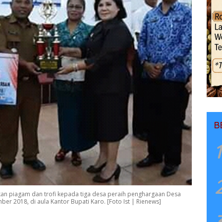
B
1
kan piagam dan trofi kepada tiga desa peraih penghargaan Desa
r 2018, di aula Kantor Bupati Karo. [Foto Ist | Rienews]