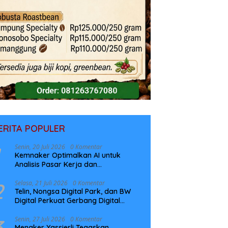
ERITA POPULER
Senin, 20 Juli 2026
0 Komentar
Kemnaker Optimalkan AI untuk
Analisis Pasar Kerja dan
Perencanaan Pelatihan
2
Selasa, 21 Juli 2026
0 Komentar
Telin, Nongsa Digital Park, dan BW
Digital Perkuat Gerbang Digital
Indonesia Melalui Sistem Kabel Laut
NCC
3
Senin, 27 Juli 2026
0 Komentar
Menaker Yassierli Tegaskan,