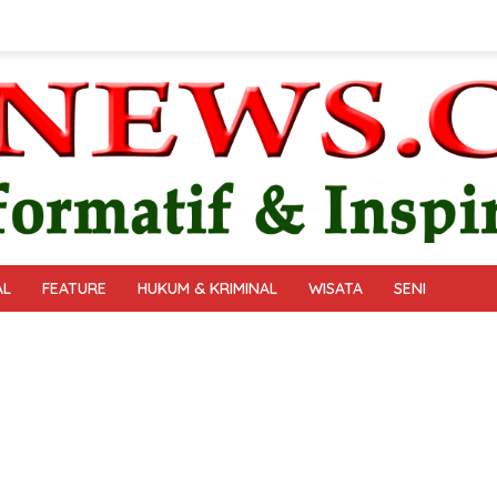
AL
FEATURE
HUKUM & KRIMINAL
WISATA
SENI