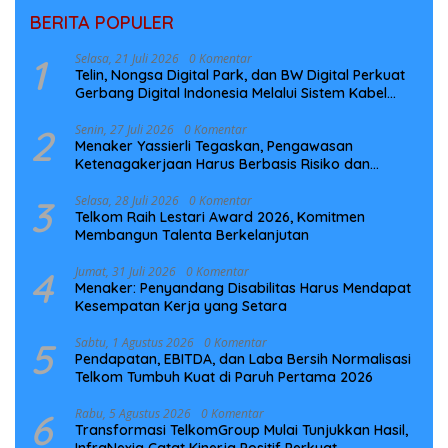
BERITA POPULER
1
Selasa, 21 Juli 2026
0 Komentar
Telin, Nongsa Digital Park, dan BW Digital Perkuat
Gerbang Digital Indonesia Melalui Sistem Kabel
Laut NCC
2
Senin, 27 Juli 2026
0 Komentar
Menaker Yassierli Tegaskan, Pengawasan
Ketenagakerjaan Harus Berbasis Risiko dan
Preventif
3
Selasa, 28 Juli 2026
0 Komentar
Telkom Raih Lestari Award 2026, Komitmen
Membangun Talenta Berkelanjutan
4
Jumat, 31 Juli 2026
0 Komentar
Menaker: Penyandang Disabilitas Harus Mendapat
Kesempatan Kerja yang Setara
5
Sabtu, 1 Agustus 2026
0 Komentar
Pendapatan, EBITDA, dan Laba Bersih Normalisasi
Telkom Tumbuh Kuat di Paruh Pertama 2026
6
Rabu, 5 Agustus 2026
0 Komentar
Transformasi TelkomGroup Mulai Tunjukkan Hasil,