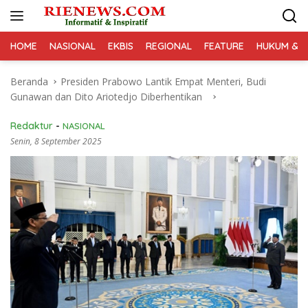
Langsung
ke
konten
HOME
NASIONAL
EKBIS
REGIONAL
FEATURE
HUKUM & K
Beranda
Presiden Prabowo Lantik Empat Menteri, Budi
Gunawan dan Dito Ariotedjo Diberhentikan
Redaktur
-
NASIONAL
Senin, 8 September 2025