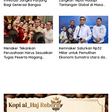
Investasi Jangka Panjang
Langkah Tepat Hadapi
Bagi Generasi Bangsa
Tantangan Global di Masa
Depan
Menaker Tekankan
Kemnaker Salurkan Rp32
Perusahaan Harus Sesuaikan
Miliar untuk Pemulihan
Tugas Peserta Magang
Ekonomi Sumatra Utara dan
Nasional dengan Latar
Aceh
Pendidikan