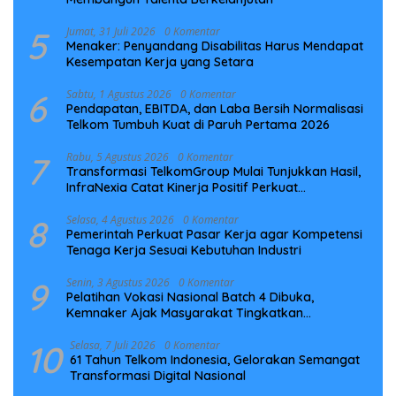
5
Jumat, 31 Juli 2026
0 Komentar
Menaker: Penyandang Disabilitas Harus Mendapat
Kesempatan Kerja yang Setara
6
Sabtu, 1 Agustus 2026
0 Komentar
Pendapatan, EBITDA, dan Laba Bersih Normalisasi
Telkom Tumbuh Kuat di Paruh Pertama 2026
7
Rabu, 5 Agustus 2026
0 Komentar
Transformasi TelkomGroup Mulai Tunjukkan Hasil,
InfraNexia Catat Kinerja Positif Perkuat
Infrastruktur Digital Nasional
8
Selasa, 4 Agustus 2026
0 Komentar
Pemerintah Perkuat Pasar Kerja agar Kompetensi
Tenaga Kerja Sesuai Kebutuhan Industri
9
Senin, 3 Agustus 2026
0 Komentar
Pelatihan Vokasi Nasional Batch 4 Dibuka,
Kemnaker Ajak Masyarakat Tingkatkan
Kompetensi
10
Selasa, 7 Juli 2026
0 Komentar
61 Tahun Telkom Indonesia, Gelorakan Semangat
Transformasi Digital Nasional