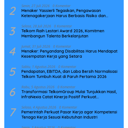
Laut NCC
2
Senin, 27 Juli 2026
0 Komentar
Menaker Yassierli Tegaskan, Pengawasan
Ketenagakerjaan Harus Berbasis Risiko dan
Preventif
3
Selasa, 28 Juli 2026
0 Komentar
Telkom Raih Lestari Award 2026, Komitmen
Membangun Talenta Berkelanjutan
4
Jumat, 31 Juli 2026
0 Komentar
Menaker: Penyandang Disabilitas Harus Mendapat
Kesempatan Kerja yang Setara
5
Sabtu, 1 Agustus 2026
0 Komentar
Pendapatan, EBITDA, dan Laba Bersih Normalisasi
Telkom Tumbuh Kuat di Paruh Pertama 2026
6
Rabu, 5 Agustus 2026
0 Komentar
Transformasi TelkomGroup Mulai Tunjukkan Hasil,
InfraNexia Catat Kinerja Positif Perkuat
Infrastruktur Digital Nasional
7
Selasa, 4 Agustus 2026
0 Komentar
Pemerintah Perkuat Pasar Kerja agar Kompetensi
Tenaga Kerja Sesuai Kebutuhan Industri
Senin, 3 Agustus 2026
0 Komentar