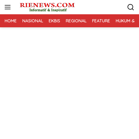
Langsung
ke
konten
HOME
NASIONAL
EKBIS
REGIONAL
FEATURE
HUKUM & K