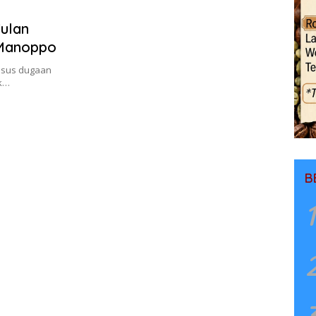
Wulan
 Manoppo
kasus dugaan
ak…
B
1