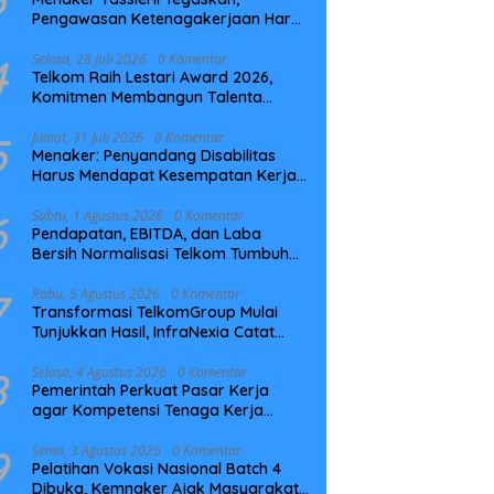
Pengawasan Ketenagakerjaan Harus
Berbasis Risiko dan Preventif
4
Selasa, 28 Juli 2026
0 Komentar
Telkom Raih Lestari Award 2026,
Komitmen Membangun Talenta
Berkelanjutan
5
Jumat, 31 Juli 2026
0 Komentar
Menaker: Penyandang Disabilitas
Harus Mendapat Kesempatan Kerja
yang Setara
6
Sabtu, 1 Agustus 2026
0 Komentar
Pendapatan, EBITDA, dan Laba
Bersih Normalisasi Telkom Tumbuh
Kuat di Paruh Pertama 2026
7
Rabu, 5 Agustus 2026
0 Komentar
Transformasi TelkomGroup Mulai
Tunjukkan Hasil, InfraNexia Catat
Kinerja Positif Perkuat Infrastruktur
Digital Nasional
8
Selasa, 4 Agustus 2026
0 Komentar
Pemerintah Perkuat Pasar Kerja
agar Kompetensi Tenaga Kerja
Sesuai Kebutuhan Industri
9
Senin, 3 Agustus 2026
0 Komentar
Pelatihan Vokasi Nasional Batch 4
Dibuka, Kemnaker Ajak Masyarakat