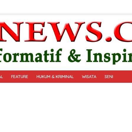
AL
FEATURE
HUKUM & KRIMINAL
WISATA
SENI