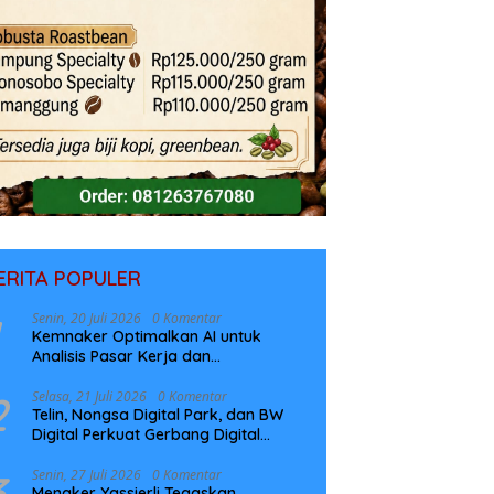
ERITA POPULER
Senin, 20 Juli 2026
0 Komentar
Kemnaker Optimalkan AI untuk
Analisis Pasar Kerja dan
Perencanaan Pelatihan
2
Selasa, 21 Juli 2026
0 Komentar
Telin, Nongsa Digital Park, dan BW
Digital Perkuat Gerbang Digital
Indonesia Melalui Sistem Kabel Laut
NCC
3
Senin, 27 Juli 2026
0 Komentar
Menaker Yassierli Tegaskan,