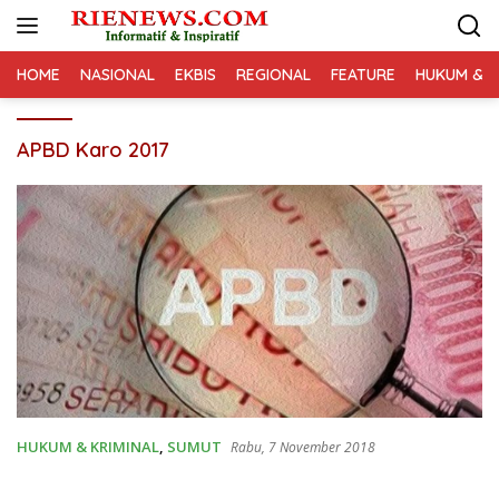
Langsung
ke
konten
HOME
NASIONAL
EKBIS
REGIONAL
FEATURE
HUKUM & K
APBD Karo 2017
HUKUM & KRIMINAL
,
SUMUT
Rabu, 7 November 2018