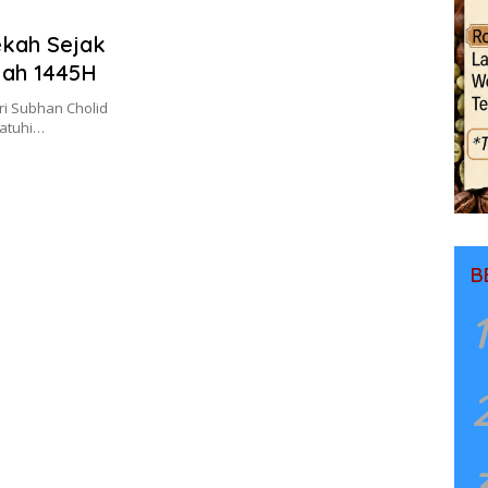
ekah Sejak
jjah 1445H
ri Subhan Cholid
atuhi…
B
1