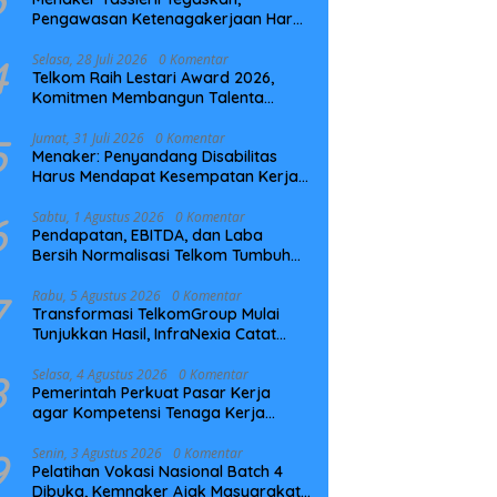
Pengawasan Ketenagakerjaan Harus
Berbasis Risiko dan Preventif
4
Selasa, 28 Juli 2026
0 Komentar
Telkom Raih Lestari Award 2026,
Komitmen Membangun Talenta
Berkelanjutan
5
Jumat, 31 Juli 2026
0 Komentar
Menaker: Penyandang Disabilitas
Harus Mendapat Kesempatan Kerja
yang Setara
6
Sabtu, 1 Agustus 2026
0 Komentar
Pendapatan, EBITDA, dan Laba
Bersih Normalisasi Telkom Tumbuh
Kuat di Paruh Pertama 2026
7
Rabu, 5 Agustus 2026
0 Komentar
Transformasi TelkomGroup Mulai
Tunjukkan Hasil, InfraNexia Catat
Kinerja Positif Perkuat Infrastruktur
Digital Nasional
8
Selasa, 4 Agustus 2026
0 Komentar
Pemerintah Perkuat Pasar Kerja
agar Kompetensi Tenaga Kerja
Sesuai Kebutuhan Industri
9
Senin, 3 Agustus 2026
0 Komentar
Pelatihan Vokasi Nasional Batch 4
Dibuka, Kemnaker Ajak Masyarakat