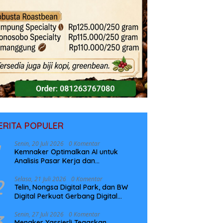
ERITA POPULER
Senin, 20 Juli 2026
0 Komentar
Kemnaker Optimalkan AI untuk
Analisis Pasar Kerja dan
Perencanaan Pelatihan
2
Selasa, 21 Juli 2026
0 Komentar
Telin, Nongsa Digital Park, dan BW
Digital Perkuat Gerbang Digital
Indonesia Melalui Sistem Kabel Laut
NCC
3
Senin, 27 Juli 2026
0 Komentar
Menaker Yassierli Tegaskan,