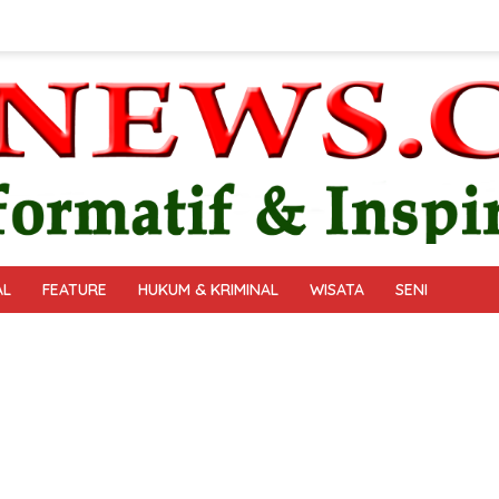
AL
FEATURE
HUKUM & KRIMINAL
WISATA
SENI