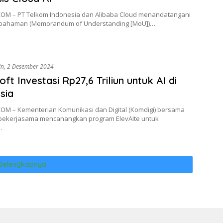
OM – PT Telkom Indonesia dan Alibaba Cloud menandatangani
pahaman (Memorandum of Understanding [MoU])…
in, 2 Desember 2024
ft Investasi Rp27,6 Triliun untuk AI di
sia
OM – Kementerian Komunikasi dan Digital (Komdigi) bersama
 bekerjasama mencanangkan program ElevAIte untuk
…
Selengkapnya