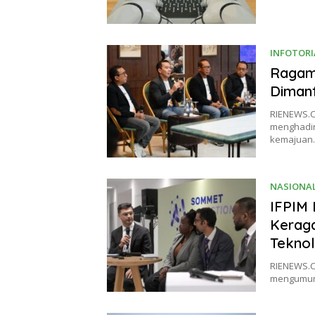
INFOTORI
Ragam 
Dimanf
RIENEWS.CO
menghadirk
kemajuan
NASIONA
IFPIM 
Keraga
Tekno
RIENEWS.CO
mengumum