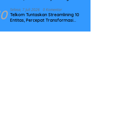
Tingkatkan Kompetensi
10
Selasa, 7 Juli 2026
0 Komentar
Telkom Tuntaskan Streamlining 10
Entitas, Percepat Transformasi
Menuju Strategic Holding