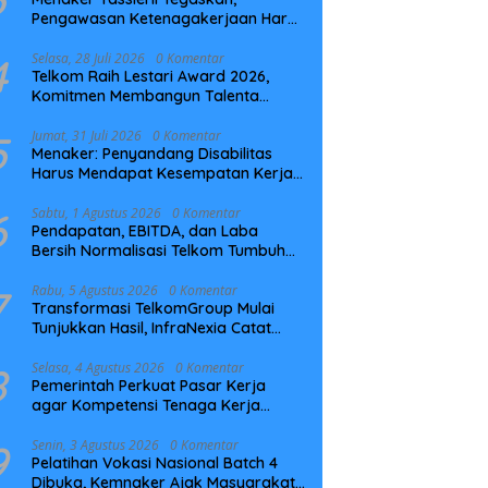
Pengawasan Ketenagakerjaan Harus
Berbasis Risiko dan Preventif
4
Selasa, 28 Juli 2026
0 Komentar
Telkom Raih Lestari Award 2026,
Komitmen Membangun Talenta
Berkelanjutan
5
Jumat, 31 Juli 2026
0 Komentar
Menaker: Penyandang Disabilitas
Harus Mendapat Kesempatan Kerja
yang Setara
6
Sabtu, 1 Agustus 2026
0 Komentar
Pendapatan, EBITDA, dan Laba
Bersih Normalisasi Telkom Tumbuh
Kuat di Paruh Pertama 2026
7
Rabu, 5 Agustus 2026
0 Komentar
Transformasi TelkomGroup Mulai
Tunjukkan Hasil, InfraNexia Catat
Kinerja Positif Perkuat Infrastruktur
Digital Nasional
8
Selasa, 4 Agustus 2026
0 Komentar
Pemerintah Perkuat Pasar Kerja
agar Kompetensi Tenaga Kerja
Sesuai Kebutuhan Industri
9
Senin, 3 Agustus 2026
0 Komentar
Pelatihan Vokasi Nasional Batch 4
Dibuka, Kemnaker Ajak Masyarakat