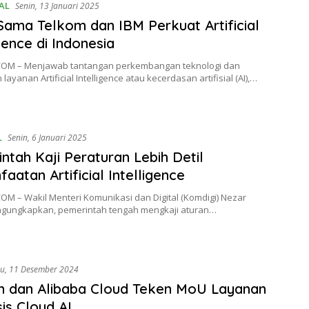
AL
Senin, 13 Januari 2025
Sama Telkom dan IBM Perkuat Artificial
igence di Indonesia
OM – Menjawab tantangan perkembangan teknologi dan
ayanan Artificial Intelligence atau kecerdasan artifisial (AI),…
L
Senin, 6 Januari 2025
ntah Kaji Peraturan Lebih Detil
aatan Artificial Intelligence
M – Wakil Menteri Komunikasi dan Digital (Komdigi) Nezar
ngungkapkan, pemerintah tengah mengkaji aturan…
u, 11 Desember 2024
m dan Alibaba Cloud Teken MoU Layanan
is Cloud AI