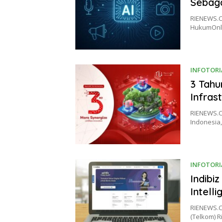
Sebaga
RIENEWS.C
HukumOnli
INFOTORI
3 Tahu
Infrast
RIENEWS.C
Indonesia
INFOTORI
Indibi
Intell
RIENEWS.C
(Telkom) R