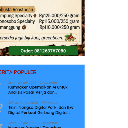
ERITA POPULER
Senin, 20 Juli 2026
0 Komentar
Kemnaker Optimalkan AI untuk
Analisis Pasar Kerja dan
Perencanaan Pelatihan
2
Selasa, 21 Juli 2026
0 Komentar
Telin, Nongsa Digital Park, dan BW
Digital Perkuat Gerbang Digital
Indonesia Melalui Sistem Kabel Laut
NCC
3
Senin, 27 Juli 2026
0 Komentar
Menaker Yassierli Tegaskan,