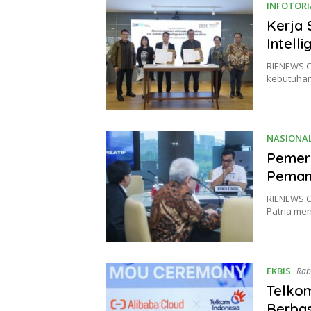
INFOTORI
Kerja 
Intell
RIENEWS.C
kebutuhan l
NASIONA
Pemeri
Pemanf
RIENEWS.CO
Patria me
EKBIS
Rab
Telko
Berbas