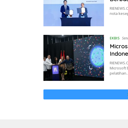
RIENEWS.C
nota kese
EKBIS
Sen
Microso
Indone
RIENEWS.C
Microsoft
pelatihan