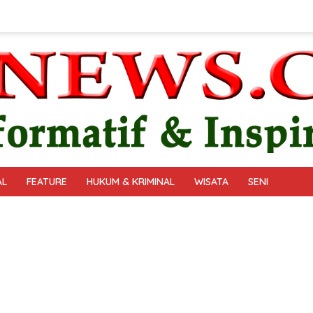
AL
FEATURE
HUKUM & KRIMINAL
WISATA
SENI