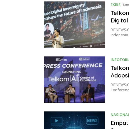
EKBIS
Kam
Telkom
Digita
RIENEWS.C
Indonesia 
INFOTORI
Telkom
Adopsi
RIENEWS.C
Conference
NASIONA
Empat