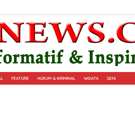
AL
FEATURE
HUKUM & KRIMINAL
WISATA
SENI