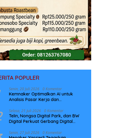
ERITA POPULER
Senin, 20 Juli 2026
0 Komentar
Kemnaker Optimalkan AI untuk
Analisis Pasar Kerja dan
Perencanaan Pelatihan
2
Selasa, 21 Juli 2026
0 Komentar
Telin, Nongsa Digital Park, dan BW
Digital Perkuat Gerbang Digital
Indonesia Melalui Sistem Kabel Laut
NCC
3
Senin, 27 Juli 2026
0 Komentar
Menaker Yassierli Tegaskan,