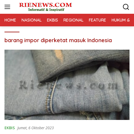
Langsung
ke
konten
HOME
NASIONAL
EKBIS
REGIONAL
FEATURE
HUKUM & K
barang impor diperketat masuk Indonesia
EKBIS
Jumat, 6 Oktober 2023