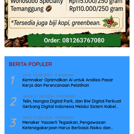
BERITA POPULER
1
Senin, 20 Juli 2026
0 Komentar
Kemnaker Optimalkan AI untuk Analisis Pasar
Kerja dan Perencanaan Pelatihan
2
Selasa, 21 Juli 2026
0 Komentar
Telin, Nongsa Digital Park, dan BW Digital Perkuat
Gerbang Digital Indonesia Melalui Sistem Kabel
Laut NCC
3
Senin, 27 Juli 2026
0 Komentar
Menaker Yassierli Tegaskan, Pengawasan
Ketenagakerjaan Harus Berbasis Risiko dan
Preventif