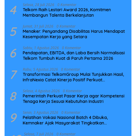
4
Selasa, 28 Juli 2026
0 Komentar
Telkom Raih Lestari Award 2026, Komitmen
Membangun Talenta Berkelanjutan
5
Jumat, 31 Juli 2026
0 Komentar
Menaker: Penyandang Disabilitas Harus Mendapat
Kesempatan Kerja yang Setara
6
Sabtu, 1 Agustus 2026
0 Komentar
Pendapatan, EBITDA, dan Laba Bersih Normalisasi
Telkom Tumbuh Kuat di Paruh Pertama 2026
7
Rabu, 5 Agustus 2026
0 Komentar
Transformasi TelkomGroup Mulai Tunjukkan Hasil,
InfraNexia Catat Kinerja Positif Perkuat
Infrastruktur Digital Nasional
8
Selasa, 4 Agustus 2026
0 Komentar
Pemerintah Perkuat Pasar Kerja agar Kompetensi
Tenaga Kerja Sesuai Kebutuhan Industri
9
Senin, 3 Agustus 2026
0 Komentar
Pelatihan Vokasi Nasional Batch 4 Dibuka,
Kemnaker Ajak Masyarakat Tingkatkan
Kompetensi
Selasa, 7 Juli 2026
0 Komentar