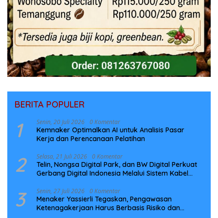
BERITA POPULER
1
Senin, 20 Juli 2026
0 Komentar
Kemnaker Optimalkan AI untuk Analisis Pasar
Kerja dan Perencanaan Pelatihan
2
Selasa, 21 Juli 2026
0 Komentar
Telin, Nongsa Digital Park, dan BW Digital Perkuat
Gerbang Digital Indonesia Melalui Sistem Kabel
Laut NCC
3
Senin, 27 Juli 2026
0 Komentar
Menaker Yassierli Tegaskan, Pengawasan
Ketenagakerjaan Harus Berbasis Risiko dan
Preventif