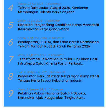
4
Selasa, 28 Juli 2026
0 Komentar
Telkom Raih Lestari Award 2026, Komitmen
Membangun Talenta Berkelanjutan
5
Jumat, 31 Juli 2026
0 Komentar
Menaker: Penyandang Disabilitas Harus Mendapat
Kesempatan Kerja yang Setara
6
Sabtu, 1 Agustus 2026
0 Komentar
Pendapatan, EBITDA, dan Laba Bersih Normalisasi
Telkom Tumbuh Kuat di Paruh Pertama 2026
7
Rabu, 5 Agustus 2026
0 Komentar
Transformasi TelkomGroup Mulai Tunjukkan Hasil,
InfraNexia Catat Kinerja Positif Perkuat
Infrastruktur Digital Nasional
8
Selasa, 4 Agustus 2026
0 Komentar
Pemerintah Perkuat Pasar Kerja agar Kompetensi
Tenaga Kerja Sesuai Kebutuhan Industri
9
Senin, 3 Agustus 2026
0 Komentar
Pelatihan Vokasi Nasional Batch 4 Dibuka,
Kemnaker Ajak Masyarakat Tingkatkan
Kompetensi