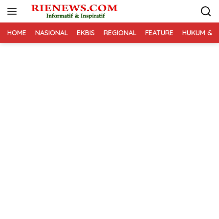
Langsung
ke
konten
HOME
NASIONAL
EKBIS
REGIONAL
FEATURE
HUKUM & K