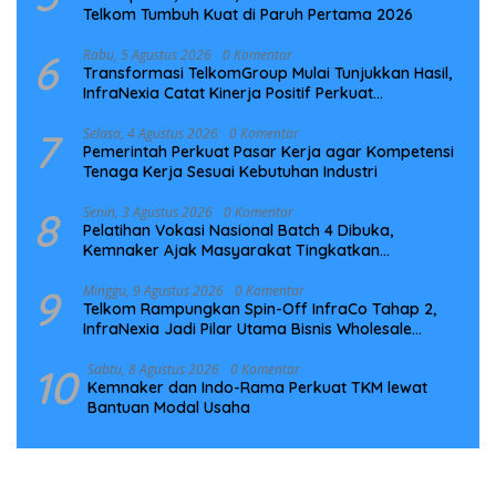
Telkom Tumbuh Kuat di Paruh Pertama 2026
6
Rabu, 5 Agustus 2026
0 Komentar
Transformasi TelkomGroup Mulai Tunjukkan Hasil,
InfraNexia Catat Kinerja Positif Perkuat
Infrastruktur Digital Nasional
7
Selasa, 4 Agustus 2026
0 Komentar
Pemerintah Perkuat Pasar Kerja agar Kompetensi
Tenaga Kerja Sesuai Kebutuhan Industri
8
Senin, 3 Agustus 2026
0 Komentar
Pelatihan Vokasi Nasional Batch 4 Dibuka,
Kemnaker Ajak Masyarakat Tingkatkan
Kompetensi
9
Minggu, 9 Agustus 2026
0 Komentar
Telkom Rampungkan Spin-Off InfraCo Tahap 2,
InfraNexia Jadi Pilar Utama Bisnis Wholesale
Connectivity
10
Sabtu, 8 Agustus 2026
0 Komentar
Kemnaker dan Indo-Rama Perkuat TKM lewat
Bantuan Modal Usaha