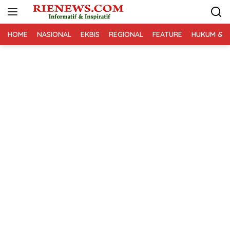
Langsung
ke
konten
HOME
NASIONAL
EKBIS
REGIONAL
FEATURE
HUKUM & K