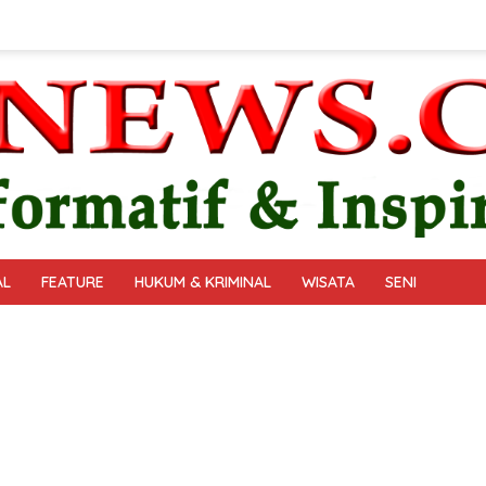
AL
FEATURE
HUKUM & KRIMINAL
WISATA
SENI