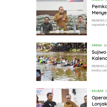
Pemkab
Menyel
RIENEWS.C
sejumlah 
ARENA
Se
Sujiw
Kalen
RIENEWS.C
lomba sam
KALBAR
S
Opera
Lonjak