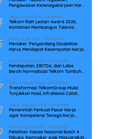
Pengawasan Ketenagakerjaan Harus
Berbasis Risiko dan Preventif
4
Selasa, 28 Juli 2026
0 Komentar
Telkom Raih Lestari Award 2026,
Komitmen Membangun Talenta
Berkelanjutan
5
Jumat, 31 Juli 2026
0 Komentar
Menaker: Penyandang Disabilitas
Harus Mendapat Kesempatan Kerja
yang Setara
6
Sabtu, 1 Agustus 2026
0 Komentar
Pendapatan, EBITDA, dan Laba
Bersih Normalisasi Telkom Tumbuh
Kuat di Paruh Pertama 2026
7
Rabu, 5 Agustus 2026
0 Komentar
Transformasi TelkomGroup Mulai
Tunjukkan Hasil, InfraNexia Catat
Kinerja Positif Perkuat Infrastruktur
Digital Nasional
8
Selasa, 4 Agustus 2026
0 Komentar
Pemerintah Perkuat Pasar Kerja
agar Kompetensi Tenaga Kerja
Sesuai Kebutuhan Industri
9
Senin, 3 Agustus 2026
0 Komentar
Pelatihan Vokasi Nasional Batch 4
Dibuka, Kemnaker Ajak Masyarakat