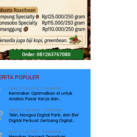
ERITA POPULER
Senin, 20 Juli 2026
0 Komentar
Kemnaker Optimalkan AI untuk
Analisis Pasar Kerja dan
Perencanaan Pelatihan
2
Selasa, 21 Juli 2026
0 Komentar
Telin, Nongsa Digital Park, dan BW
Digital Perkuat Gerbang Digital
Indonesia Melalui Sistem Kabel Laut
NCC
3
Senin, 27 Juli 2026
0 Komentar
Menaker Yassierli Tegaskan,