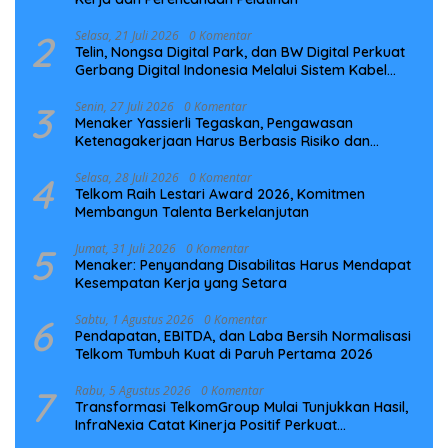
2
Selasa, 21 Juli 2026
0 Komentar
Telin, Nongsa Digital Park, dan BW Digital Perkuat
Gerbang Digital Indonesia Melalui Sistem Kabel
Laut NCC
3
Senin, 27 Juli 2026
0 Komentar
Menaker Yassierli Tegaskan, Pengawasan
Ketenagakerjaan Harus Berbasis Risiko dan
Preventif
4
Selasa, 28 Juli 2026
0 Komentar
Telkom Raih Lestari Award 2026, Komitmen
Membangun Talenta Berkelanjutan
5
Jumat, 31 Juli 2026
0 Komentar
Menaker: Penyandang Disabilitas Harus Mendapat
Kesempatan Kerja yang Setara
6
Sabtu, 1 Agustus 2026
0 Komentar
Pendapatan, EBITDA, dan Laba Bersih Normalisasi
Telkom Tumbuh Kuat di Paruh Pertama 2026
7
Rabu, 5 Agustus 2026
0 Komentar
Transformasi TelkomGroup Mulai Tunjukkan Hasil,
InfraNexia Catat Kinerja Positif Perkuat
Infrastruktur Digital Nasional