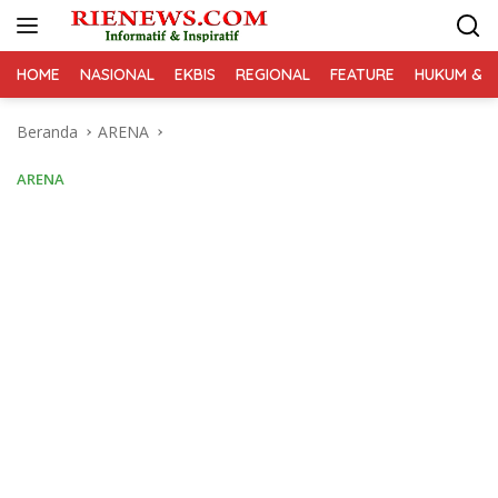
Langsung
ke
konten
HOME
NASIONAL
EKBIS
REGIONAL
FEATURE
HUKUM & K
Beranda
ARENA
ARENA