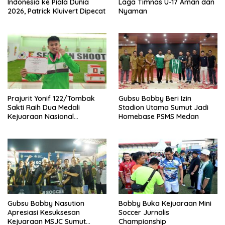
Indonesia ke Piala Dunia
Laga Timnas U-17 Aman dan
2026, Patrick Kluivert Dipecat
Nyaman
Prajurit Yonif 122/Tombak
Gubsu Bobby Beri Izin
Sakti Raih Dua Medali
Stadion Utama Sumut Jadi
Kejuaraan Nasional
Homebase PSMS Medan
Menembak
Gubsu Bobby Nasution
Bobby Buka Kejuaraan Mini
Apresiasi Kesuksesan
Soccer Jurnalis
Kejuaraan MSJC Sumut
Championship