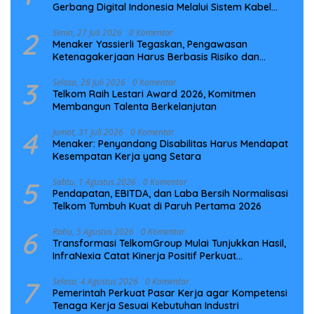
Gerbang Digital Indonesia Melalui Sistem Kabel
Laut NCC
2
Senin, 27 Juli 2026
0 Komentar
Menaker Yassierli Tegaskan, Pengawasan
Ketenagakerjaan Harus Berbasis Risiko dan
Preventif
3
Selasa, 28 Juli 2026
0 Komentar
Telkom Raih Lestari Award 2026, Komitmen
Membangun Talenta Berkelanjutan
4
Jumat, 31 Juli 2026
0 Komentar
Menaker: Penyandang Disabilitas Harus Mendapat
Kesempatan Kerja yang Setara
5
Sabtu, 1 Agustus 2026
0 Komentar
Pendapatan, EBITDA, dan Laba Bersih Normalisasi
Telkom Tumbuh Kuat di Paruh Pertama 2026
6
Rabu, 5 Agustus 2026
0 Komentar
Transformasi TelkomGroup Mulai Tunjukkan Hasil,
InfraNexia Catat Kinerja Positif Perkuat
Infrastruktur Digital Nasional
7
Selasa, 4 Agustus 2026
0 Komentar
Pemerintah Perkuat Pasar Kerja agar Kompetensi
Tenaga Kerja Sesuai Kebutuhan Industri