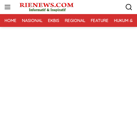
Langsung
ke
konten
HOME
NASIONAL
EKBIS
REGIONAL
FEATURE
HUKUM & K