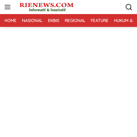
Langsung
ke
konten
HOME
NASIONAL
EKBIS
REGIONAL
FEATURE
HUKUM & K