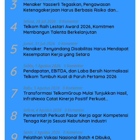
3
Menaker Yassierli Tegaskan, Pengawasan
Ketenagakerjaan Harus Berbasis Risiko dan
Preventif
4
Selasa, 28 Juli 2026
0 Komentar
Telkom Raih Lestari Award 2026, Komitmen
Membangun Talenta Berkelanjutan
5
Jumat, 31 Juli 2026
0 Komentar
Menaker: Penyandang Disabilitas Harus Mendapat
Kesempatan Kerja yang Setara
6
Sabtu, 1 Agustus 2026
0 Komentar
Pendapatan, EBITDA, dan Laba Bersih Normalisasi
Telkom Tumbuh Kuat di Paruh Pertama 2026
7
Rabu, 5 Agustus 2026
0 Komentar
Transformasi TelkomGroup Mulai Tunjukkan Hasil,
InfraNexia Catat Kinerja Positif Perkuat
Infrastruktur Digital Nasional
8
Selasa, 4 Agustus 2026
0 Komentar
Pemerintah Perkuat Pasar Kerja agar Kompetensi
Tenaga Kerja Sesuai Kebutuhan Industri
9
Senin, 3 Agustus 2026
0 Komentar
Pelatihan Vokasi Nasional Batch 4 Dibuka,