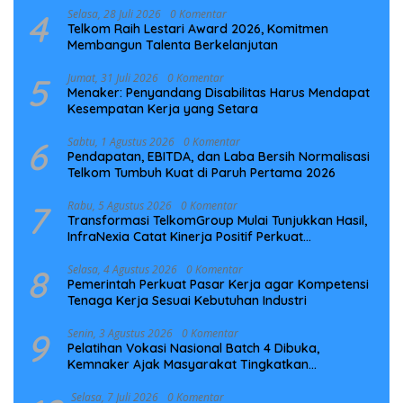
4
Selasa, 28 Juli 2026
0 Komentar
Telkom Raih Lestari Award 2026, Komitmen
Membangun Talenta Berkelanjutan
5
Jumat, 31 Juli 2026
0 Komentar
Menaker: Penyandang Disabilitas Harus Mendapat
Kesempatan Kerja yang Setara
6
Sabtu, 1 Agustus 2026
0 Komentar
Pendapatan, EBITDA, dan Laba Bersih Normalisasi
Telkom Tumbuh Kuat di Paruh Pertama 2026
7
Rabu, 5 Agustus 2026
0 Komentar
Transformasi TelkomGroup Mulai Tunjukkan Hasil,
InfraNexia Catat Kinerja Positif Perkuat
Infrastruktur Digital Nasional
8
Selasa, 4 Agustus 2026
0 Komentar
Pemerintah Perkuat Pasar Kerja agar Kompetensi
Tenaga Kerja Sesuai Kebutuhan Industri
9
Senin, 3 Agustus 2026
0 Komentar
Pelatihan Vokasi Nasional Batch 4 Dibuka,
Kemnaker Ajak Masyarakat Tingkatkan
Kompetensi
Selasa, 7 Juli 2026
0 Komentar