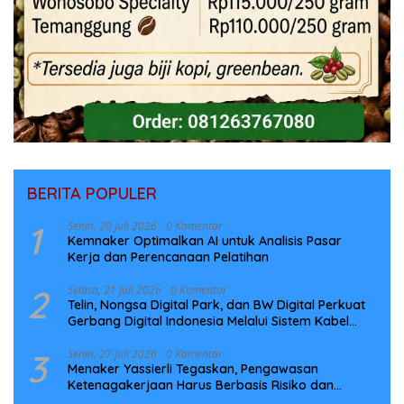
BERITA POPULER
1
Senin, 20 Juli 2026
0 Komentar
Kemnaker Optimalkan AI untuk Analisis Pasar
Kerja dan Perencanaan Pelatihan
2
Selasa, 21 Juli 2026
0 Komentar
Telin, Nongsa Digital Park, dan BW Digital Perkuat
Gerbang Digital Indonesia Melalui Sistem Kabel
Laut NCC
3
Senin, 27 Juli 2026
0 Komentar
Menaker Yassierli Tegaskan, Pengawasan
Ketenagakerjaan Harus Berbasis Risiko dan
Preventif