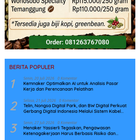
BERITA POPULER
1
Senin, 20 Juli 2026
0 Komentar
Kemnaker Optimalkan AI untuk Analisis Pasar
Kerja dan Perencanaan Pelatihan
2
Selasa, 21 Juli 2026
0 Komentar
Telin, Nongsa Digital Park, dan BW Digital Perkuat
Gerbang Digital Indonesia Melalui Sistem Kabel
Laut NCC
3
Senin, 27 Juli 2026
0 Komentar
Menaker Yassierli Tegaskan, Pengawasan
Ketenagakerjaan Harus Berbasis Risiko dan
Preventif