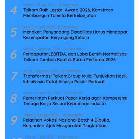
4
Selasa, 28 Juli 2026
0 Komentar
Telkom Raih Lestari Award 2026, Komitmen
Membangun Talenta Berkelanjutan
5
Jumat, 31 Juli 2026
0 Komentar
Menaker: Penyandang Disabilitas Harus Mendapat
Kesempatan Kerja yang Setara
6
Sabtu, 1 Agustus 2026
0 Komentar
Pendapatan, EBITDA, dan Laba Bersih Normalisasi
Telkom Tumbuh Kuat di Paruh Pertama 2026
7
Rabu, 5 Agustus 2026
0 Komentar
Transformasi TelkomGroup Mulai Tunjukkan Hasil,
InfraNexia Catat Kinerja Positif Perkuat
Infrastruktur Digital Nasional
8
Selasa, 4 Agustus 2026
0 Komentar
Pemerintah Perkuat Pasar Kerja agar Kompetensi
Tenaga Kerja Sesuai Kebutuhan Industri
9
Senin, 3 Agustus 2026
0 Komentar
Pelatihan Vokasi Nasional Batch 4 Dibuka,
Kemnaker Ajak Masyarakat Tingkatkan
Kompetensi
Selasa, 7 Juli 2026
0 Komentar