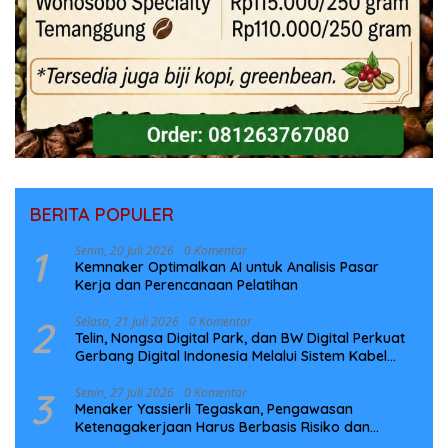
BERITA POPULER
1
Senin, 20 Juli 2026
0 Komentar
Kemnaker Optimalkan AI untuk Analisis Pasar
Kerja dan Perencanaan Pelatihan
2
Selasa, 21 Juli 2026
0 Komentar
Telin, Nongsa Digital Park, dan BW Digital Perkuat
Gerbang Digital Indonesia Melalui Sistem Kabel
Laut NCC
3
Senin, 27 Juli 2026
0 Komentar
Menaker Yassierli Tegaskan, Pengawasan
Ketenagakerjaan Harus Berbasis Risiko dan
Preventif