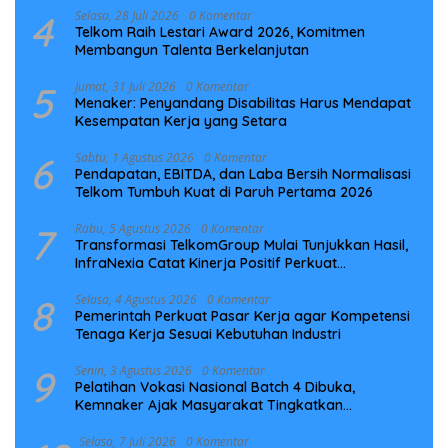
4
Selasa, 28 Juli 2026
0 Komentar
Telkom Raih Lestari Award 2026, Komitmen
Membangun Talenta Berkelanjutan
5
Jumat, 31 Juli 2026
0 Komentar
Menaker: Penyandang Disabilitas Harus Mendapat
Kesempatan Kerja yang Setara
6
Sabtu, 1 Agustus 2026
0 Komentar
Pendapatan, EBITDA, dan Laba Bersih Normalisasi
Telkom Tumbuh Kuat di Paruh Pertama 2026
7
Rabu, 5 Agustus 2026
0 Komentar
Transformasi TelkomGroup Mulai Tunjukkan Hasil,
InfraNexia Catat Kinerja Positif Perkuat
Infrastruktur Digital Nasional
8
Selasa, 4 Agustus 2026
0 Komentar
Pemerintah Perkuat Pasar Kerja agar Kompetensi
Tenaga Kerja Sesuai Kebutuhan Industri
9
Senin, 3 Agustus 2026
0 Komentar
Pelatihan Vokasi Nasional Batch 4 Dibuka,
Kemnaker Ajak Masyarakat Tingkatkan
Kompetensi
Selasa, 7 Juli 2026
0 Komentar