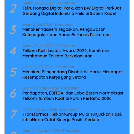
2
Selasa, 21 Juli 2026
0 Komentar
Telin, Nongsa Digital Park, dan BW Digital Perkuat
Gerbang Digital Indonesia Melalui Sistem Kabel
Laut NCC
3
Senin, 27 Juli 2026
0 Komentar
Menaker Yassierli Tegaskan, Pengawasan
Ketenagakerjaan Harus Berbasis Risiko dan
Preventif
4
Selasa, 28 Juli 2026
0 Komentar
Telkom Raih Lestari Award 2026, Komitmen
Membangun Talenta Berkelanjutan
5
Jumat, 31 Juli 2026
0 Komentar
Menaker: Penyandang Disabilitas Harus Mendapat
Kesempatan Kerja yang Setara
6
Sabtu, 1 Agustus 2026
0 Komentar
Pendapatan, EBITDA, dan Laba Bersih Normalisasi
Telkom Tumbuh Kuat di Paruh Pertama 2026
7
Rabu, 5 Agustus 2026
0 Komentar
Transformasi TelkomGroup Mulai Tunjukkan Hasil,
InfraNexia Catat Kinerja Positif Perkuat
Infrastruktur Digital Nasional
Selasa, 4 Agustus 2026
0 Komentar