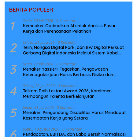
BERITA POPULER
1
Senin, 20 Juli 2026
0 Komentar
Kemnaker Optimalkan AI untuk Analisis Pasar
Kerja dan Perencanaan Pelatihan
2
Selasa, 21 Juli 2026
0 Komentar
Telin, Nongsa Digital Park, dan BW Digital Perkuat
Gerbang Digital Indonesia Melalui Sistem Kabel
Laut NCC
3
Senin, 27 Juli 2026
0 Komentar
Menaker Yassierli Tegaskan, Pengawasan
Ketenagakerjaan Harus Berbasis Risiko dan
Preventif
4
Selasa, 28 Juli 2026
0 Komentar
Telkom Raih Lestari Award 2026, Komitmen
Membangun Talenta Berkelanjutan
5
Jumat, 31 Juli 2026
0 Komentar
Menaker: Penyandang Disabilitas Harus Mendapat
Kesempatan Kerja yang Setara
6
Sabtu, 1 Agustus 2026
0 Komentar
Pendapatan, EBITDA, dan Laba Bersih Normalisasi