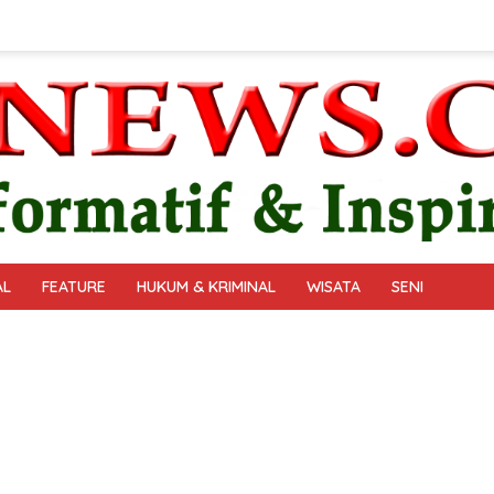
AL
FEATURE
HUKUM & KRIMINAL
WISATA
SENI