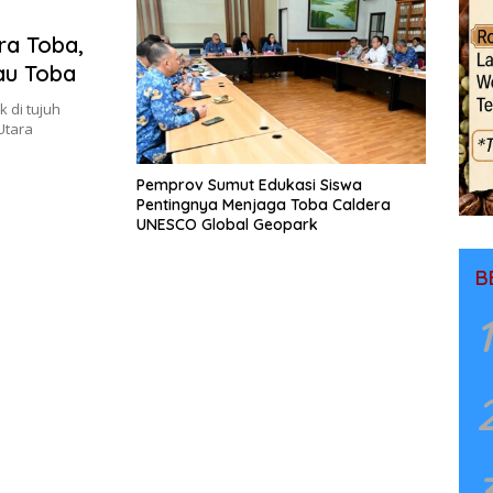
ra Toba,
au Toba
 di tujuh
Utara
Pemprov Sumut Edukasi Siswa
Pentingnya Menjaga Toba Caldera
UNESCO Global Geopark
B
1