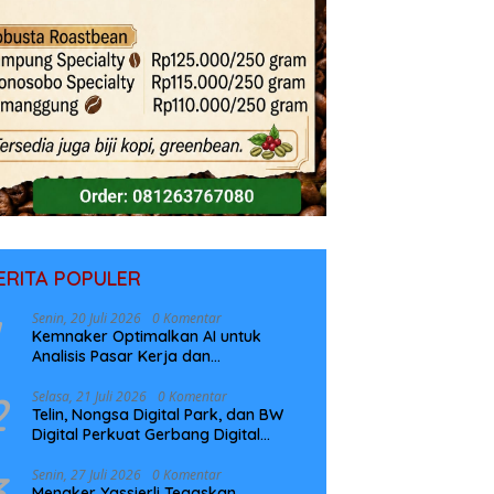
ERITA POPULER
Senin, 20 Juli 2026
0 Komentar
Kemnaker Optimalkan AI untuk
Analisis Pasar Kerja dan
Perencanaan Pelatihan
2
Selasa, 21 Juli 2026
0 Komentar
Telin, Nongsa Digital Park, dan BW
Digital Perkuat Gerbang Digital
Indonesia Melalui Sistem Kabel Laut
NCC
3
Senin, 27 Juli 2026
0 Komentar
Menaker Yassierli Tegaskan,