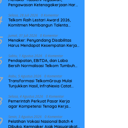
Pengawasan Ketenagakerjaan Harus
Berbasis Risiko dan Preventif
4
Selasa, 28 Juli 2026
0 Komentar
Telkom Raih Lestari Award 2026,
Komitmen Membangun Talenta
Berkelanjutan
5
Jumat, 31 Juli 2026
0 Komentar
Menaker: Penyandang Disabilitas
Harus Mendapat Kesempatan Kerja
yang Setara
6
Sabtu, 1 Agustus 2026
0 Komentar
Pendapatan, EBITDA, dan Laba
Bersih Normalisasi Telkom Tumbuh
Kuat di Paruh Pertama 2026
7
Rabu, 5 Agustus 2026
0 Komentar
Transformasi TelkomGroup Mulai
Tunjukkan Hasil, InfraNexia Catat
Kinerja Positif Perkuat Infrastruktur
Digital Nasional
8
Selasa, 4 Agustus 2026
0 Komentar
Pemerintah Perkuat Pasar Kerja
agar Kompetensi Tenaga Kerja
Sesuai Kebutuhan Industri
9
Senin, 3 Agustus 2026
0 Komentar
Pelatihan Vokasi Nasional Batch 4
Dibuka, Kemnaker Ajak Masyarakat