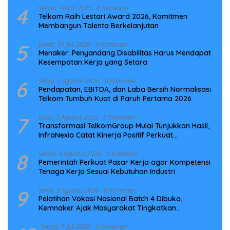
4
Selasa, 28 Juli 2026
0 Komentar
Telkom Raih Lestari Award 2026, Komitmen
Membangun Talenta Berkelanjutan
5
Jumat, 31 Juli 2026
0 Komentar
Menaker: Penyandang Disabilitas Harus Mendapat
Kesempatan Kerja yang Setara
6
Sabtu, 1 Agustus 2026
0 Komentar
Pendapatan, EBITDA, dan Laba Bersih Normalisasi
Telkom Tumbuh Kuat di Paruh Pertama 2026
7
Rabu, 5 Agustus 2026
0 Komentar
Transformasi TelkomGroup Mulai Tunjukkan Hasil,
InfraNexia Catat Kinerja Positif Perkuat
Infrastruktur Digital Nasional
8
Selasa, 4 Agustus 2026
0 Komentar
Pemerintah Perkuat Pasar Kerja agar Kompetensi
Tenaga Kerja Sesuai Kebutuhan Industri
9
Senin, 3 Agustus 2026
0 Komentar
Pelatihan Vokasi Nasional Batch 4 Dibuka,
Kemnaker Ajak Masyarakat Tingkatkan
Kompetensi
Selasa, 7 Juli 2026
0 Komentar