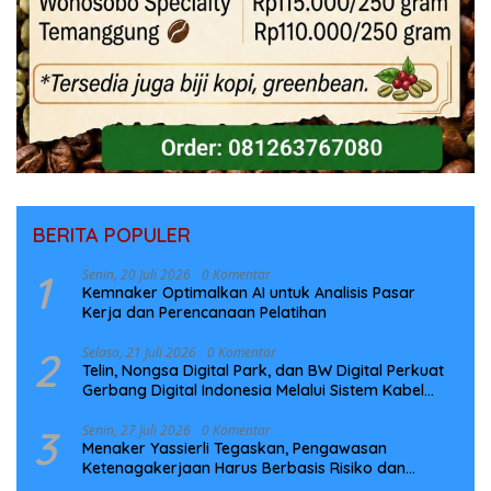
BERITA POPULER
1
Senin, 20 Juli 2026
0 Komentar
Kemnaker Optimalkan AI untuk Analisis Pasar
Kerja dan Perencanaan Pelatihan
2
Selasa, 21 Juli 2026
0 Komentar
Telin, Nongsa Digital Park, dan BW Digital Perkuat
Gerbang Digital Indonesia Melalui Sistem Kabel
Laut NCC
3
Senin, 27 Juli 2026
0 Komentar
Menaker Yassierli Tegaskan, Pengawasan
Ketenagakerjaan Harus Berbasis Risiko dan
Preventif