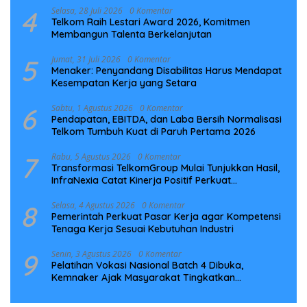
4
Selasa, 28 Juli 2026
0 Komentar
Telkom Raih Lestari Award 2026, Komitmen
Membangun Talenta Berkelanjutan
5
Jumat, 31 Juli 2026
0 Komentar
Menaker: Penyandang Disabilitas Harus Mendapat
Kesempatan Kerja yang Setara
6
Sabtu, 1 Agustus 2026
0 Komentar
Pendapatan, EBITDA, dan Laba Bersih Normalisasi
Telkom Tumbuh Kuat di Paruh Pertama 2026
7
Rabu, 5 Agustus 2026
0 Komentar
Transformasi TelkomGroup Mulai Tunjukkan Hasil,
InfraNexia Catat Kinerja Positif Perkuat
Infrastruktur Digital Nasional
8
Selasa, 4 Agustus 2026
0 Komentar
Pemerintah Perkuat Pasar Kerja agar Kompetensi
Tenaga Kerja Sesuai Kebutuhan Industri
9
Senin, 3 Agustus 2026
0 Komentar
Pelatihan Vokasi Nasional Batch 4 Dibuka,
Kemnaker Ajak Masyarakat Tingkatkan
Kompetensi