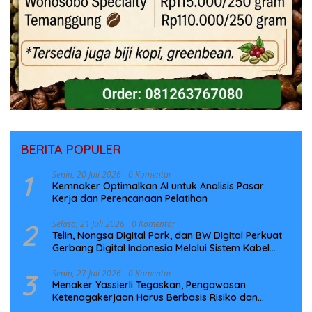
BERITA POPULER
1
Senin, 20 Juli 2026
0 Komentar
Kemnaker Optimalkan AI untuk Analisis Pasar
Kerja dan Perencanaan Pelatihan
2
Selasa, 21 Juli 2026
0 Komentar
Telin, Nongsa Digital Park, dan BW Digital Perkuat
Gerbang Digital Indonesia Melalui Sistem Kabel
Laut NCC
3
Senin, 27 Juli 2026
0 Komentar
Menaker Yassierli Tegaskan, Pengawasan
Ketenagakerjaan Harus Berbasis Risiko dan
Preventif