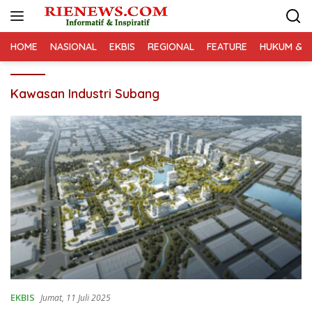
Langsung
ke
konten
HOME
NASIONAL
EKBIS
REGIONAL
FEATURE
HUKUM & K
Kawasan Industri Subang
EKBIS
Jumat, 11 Juli 2025