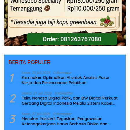
BERITA POPULER
1
Senin, 20 Juli 2026
0 Komentar
Kemnaker Optimalkan AI untuk Analisis Pasar
Kerja dan Perencanaan Pelatihan
2
Selasa, 21 Juli 2026
0 Komentar
Telin, Nongsa Digital Park, dan BW Digital Perkuat
Gerbang Digital Indonesia Melalui Sistem Kabel
Laut NCC
3
Senin, 27 Juli 2026
0 Komentar
Menaker Yassierli Tegaskan, Pengawasan
Ketenagakerjaan Harus Berbasis Risiko dan
Preventif