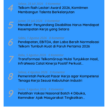
4
Selasa, 28 Juli 2026
0 Komentar
Telkom Raih Lestari Award 2026, Komitmen
Membangun Talenta Berkelanjutan
5
Jumat, 31 Juli 2026
0 Komentar
Menaker: Penyandang Disabilitas Harus Mendapat
Kesempatan Kerja yang Setara
6
Sabtu, 1 Agustus 2026
0 Komentar
Pendapatan, EBITDA, dan Laba Bersih Normalisasi
Telkom Tumbuh Kuat di Paruh Pertama 2026
7
Rabu, 5 Agustus 2026
0 Komentar
Transformasi TelkomGroup Mulai Tunjukkan Hasil,
InfraNexia Catat Kinerja Positif Perkuat
Infrastruktur Digital Nasional
8
Selasa, 4 Agustus 2026
0 Komentar
Pemerintah Perkuat Pasar Kerja agar Kompetensi
Tenaga Kerja Sesuai Kebutuhan Industri
9
Senin, 3 Agustus 2026
0 Komentar
Pelatihan Vokasi Nasional Batch 4 Dibuka,
Kemnaker Ajak Masyarakat Tingkatkan
Kompetensi