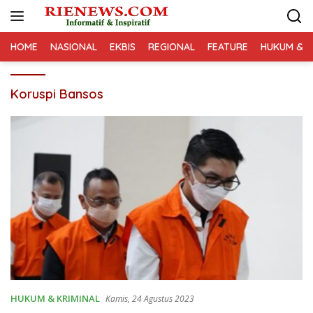
Langsung
ke
konten
HOME
NASIONAL
EKBIS
REGIONAL
FEATURE
HUKUM & K
Koruspi Bansos
HUKUM & KRIMINAL
Kamis, 24 Agustus 2023