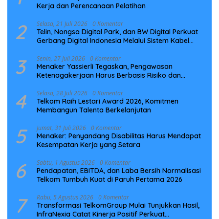
Kerja dan Perencanaan Pelatihan
2
Selasa, 21 Juli 2026
0 Komentar
Telin, Nongsa Digital Park, dan BW Digital Perkuat
Gerbang Digital Indonesia Melalui Sistem Kabel
Laut NCC
3
Senin, 27 Juli 2026
0 Komentar
Menaker Yassierli Tegaskan, Pengawasan
Ketenagakerjaan Harus Berbasis Risiko dan
Preventif
4
Selasa, 28 Juli 2026
0 Komentar
Telkom Raih Lestari Award 2026, Komitmen
Membangun Talenta Berkelanjutan
5
Jumat, 31 Juli 2026
0 Komentar
Menaker: Penyandang Disabilitas Harus Mendapat
Kesempatan Kerja yang Setara
6
Sabtu, 1 Agustus 2026
0 Komentar
Pendapatan, EBITDA, dan Laba Bersih Normalisasi
Telkom Tumbuh Kuat di Paruh Pertama 2026
7
Rabu, 5 Agustus 2026
0 Komentar
Transformasi TelkomGroup Mulai Tunjukkan Hasil,
InfraNexia Catat Kinerja Positif Perkuat