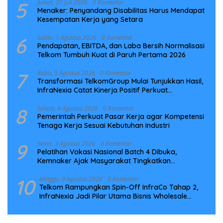
5
Jumat, 31 Juli 2026
0 Komentar
Menaker: Penyandang Disabilitas Harus Mendapat
Kesempatan Kerja yang Setara
6
Sabtu, 1 Agustus 2026
0 Komentar
Pendapatan, EBITDA, dan Laba Bersih Normalisasi
Telkom Tumbuh Kuat di Paruh Pertama 2026
7
Rabu, 5 Agustus 2026
0 Komentar
Transformasi TelkomGroup Mulai Tunjukkan Hasil,
InfraNexia Catat Kinerja Positif Perkuat
Infrastruktur Digital Nasional
8
Selasa, 4 Agustus 2026
0 Komentar
Pemerintah Perkuat Pasar Kerja agar Kompetensi
Tenaga Kerja Sesuai Kebutuhan Industri
9
Senin, 3 Agustus 2026
0 Komentar
Pelatihan Vokasi Nasional Batch 4 Dibuka,
Kemnaker Ajak Masyarakat Tingkatkan
Kompetensi
10
Minggu, 9 Agustus 2026
0 Komentar
Telkom Rampungkan Spin-Off InfraCo Tahap 2,
InfraNexia Jadi Pilar Utama Bisnis Wholesale
Connectivity