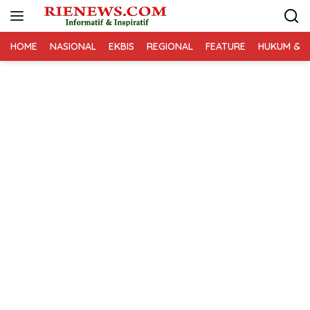
Langsung
ke
konten
HOME
NASIONAL
EKBIS
REGIONAL
FEATURE
HUKUM & K