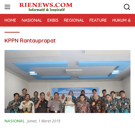
Langsung
ke
konten
HOME
NASIONAL
EKBIS
REGIONAL
FEATURE
HUKUM & K
KPPN Rantauprapat
NASIONAL
Jumat, 1 Maret 2019