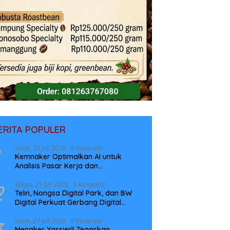
ERITA POPULER
Senin, 20 Juli 2026
0 Komentar
Kemnaker Optimalkan AI untuk
Analisis Pasar Kerja dan
Perencanaan Pelatihan
2
Selasa, 21 Juli 2026
0 Komentar
Telin, Nongsa Digital Park, dan BW
Digital Perkuat Gerbang Digital
Indonesia Melalui Sistem Kabel Laut
NCC
3
Senin, 27 Juli 2026
0 Komentar
Menaker Yassierli Tegaskan,