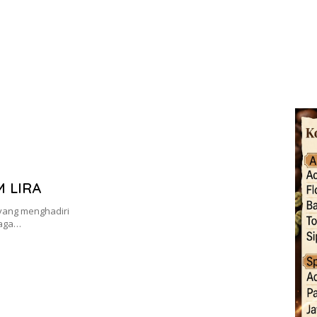
M LIRA
yang menghadiri
baga…