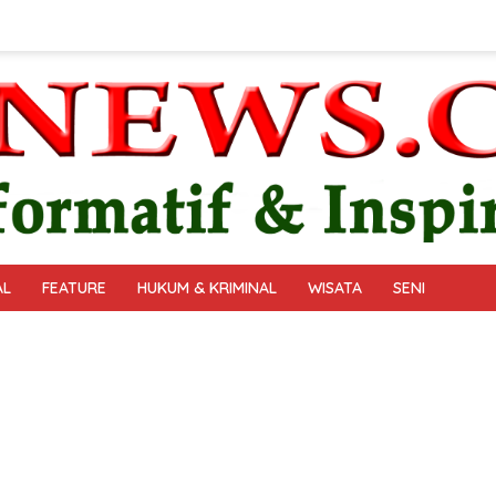
AL
FEATURE
HUKUM & KRIMINAL
WISATA
SENI