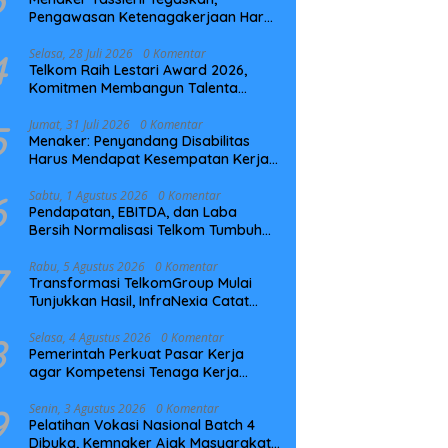
Pengawasan Ketenagakerjaan Harus
Berbasis Risiko dan Preventif
4
Selasa, 28 Juli 2026
0 Komentar
Telkom Raih Lestari Award 2026,
Komitmen Membangun Talenta
Berkelanjutan
5
Jumat, 31 Juli 2026
0 Komentar
Menaker: Penyandang Disabilitas
Harus Mendapat Kesempatan Kerja
yang Setara
6
Sabtu, 1 Agustus 2026
0 Komentar
Pendapatan, EBITDA, dan Laba
Bersih Normalisasi Telkom Tumbuh
Kuat di Paruh Pertama 2026
7
Rabu, 5 Agustus 2026
0 Komentar
Transformasi TelkomGroup Mulai
Tunjukkan Hasil, InfraNexia Catat
Kinerja Positif Perkuat Infrastruktur
Digital Nasional
8
Selasa, 4 Agustus 2026
0 Komentar
Pemerintah Perkuat Pasar Kerja
agar Kompetensi Tenaga Kerja
Sesuai Kebutuhan Industri
9
Senin, 3 Agustus 2026
0 Komentar
Pelatihan Vokasi Nasional Batch 4
Dibuka, Kemnaker Ajak Masyarakat