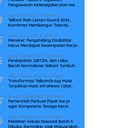
Pengawasan Ketenagakerjaan Harus
Berbasis Risiko dan Preventif
4
Selasa, 28 Juli 2026
0 Komentar
Telkom Raih Lestari Award 2026,
Komitmen Membangun Talenta
Berkelanjutan
5
Jumat, 31 Juli 2026
0 Komentar
Menaker: Penyandang Disabilitas
Harus Mendapat Kesempatan Kerja
yang Setara
6
Sabtu, 1 Agustus 2026
0 Komentar
Pendapatan, EBITDA, dan Laba
Bersih Normalisasi Telkom Tumbuh
Kuat di Paruh Pertama 2026
7
Rabu, 5 Agustus 2026
0 Komentar
Transformasi TelkomGroup Mulai
Tunjukkan Hasil, InfraNexia Catat
Kinerja Positif Perkuat Infrastruktur
Digital Nasional
8
Selasa, 4 Agustus 2026
0 Komentar
Pemerintah Perkuat Pasar Kerja
agar Kompetensi Tenaga Kerja
Sesuai Kebutuhan Industri
9
Senin, 3 Agustus 2026
0 Komentar
Pelatihan Vokasi Nasional Batch 4
Dibuka, Kemnaker Ajak Masyarakat