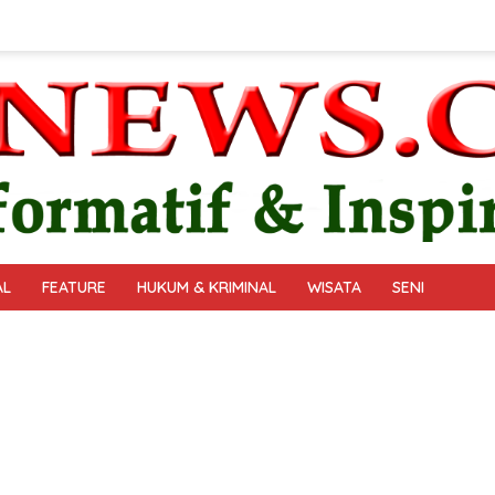
AL
FEATURE
HUKUM & KRIMINAL
WISATA
SENI