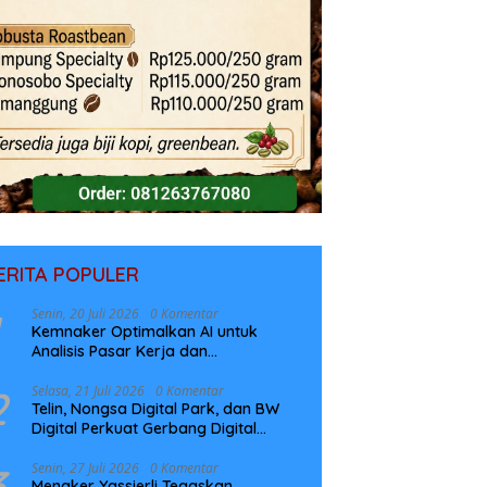
ERITA POPULER
Senin, 20 Juli 2026
0 Komentar
Kemnaker Optimalkan AI untuk
Analisis Pasar Kerja dan
Perencanaan Pelatihan
2
Selasa, 21 Juli 2026
0 Komentar
Telin, Nongsa Digital Park, dan BW
Digital Perkuat Gerbang Digital
Indonesia Melalui Sistem Kabel Laut
NCC
3
Senin, 27 Juli 2026
0 Komentar
Menaker Yassierli Tegaskan,