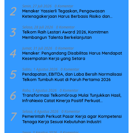
Laut NCC
2
Senin, 27 Juli 2026
0 Komentar
Menaker Yassierli Tegaskan, Pengawasan
Ketenagakerjaan Harus Berbasis Risiko dan
Preventif
3
Selasa, 28 Juli 2026
0 Komentar
Telkom Raih Lestari Award 2026, Komitmen
Membangun Talenta Berkelanjutan
4
Jumat, 31 Juli 2026
0 Komentar
Menaker: Penyandang Disabilitas Harus Mendapat
Kesempatan Kerja yang Setara
5
Sabtu, 1 Agustus 2026
0 Komentar
Pendapatan, EBITDA, dan Laba Bersih Normalisasi
Telkom Tumbuh Kuat di Paruh Pertama 2026
6
Rabu, 5 Agustus 2026
0 Komentar
Transformasi TelkomGroup Mulai Tunjukkan Hasil,
InfraNexia Catat Kinerja Positif Perkuat
Infrastruktur Digital Nasional
7
Selasa, 4 Agustus 2026
0 Komentar
Pemerintah Perkuat Pasar Kerja agar Kompetensi
Tenaga Kerja Sesuai Kebutuhan Industri
Senin, 3 Agustus 2026
0 Komentar