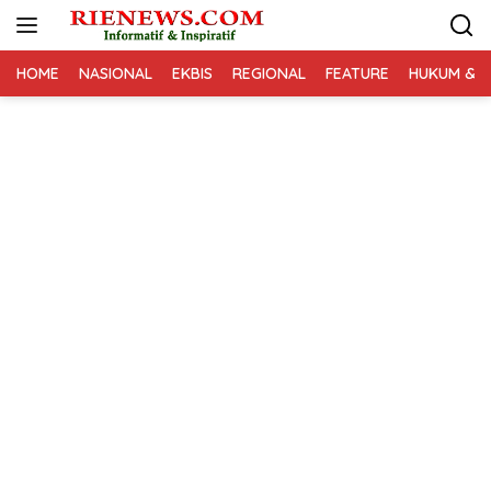
Langsung
ke
konten
HOME
NASIONAL
EKBIS
REGIONAL
FEATURE
HUKUM & K