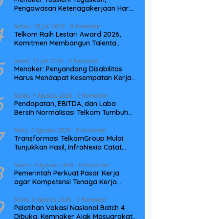
Pengawasan Ketenagakerjaan Harus
Berbasis Risiko dan Preventif
4
Selasa, 28 Juli 2026
0 Komentar
Telkom Raih Lestari Award 2026,
Komitmen Membangun Talenta
Berkelanjutan
5
Jumat, 31 Juli 2026
0 Komentar
Menaker: Penyandang Disabilitas
Harus Mendapat Kesempatan Kerja
yang Setara
6
Sabtu, 1 Agustus 2026
0 Komentar
Pendapatan, EBITDA, dan Laba
Bersih Normalisasi Telkom Tumbuh
Kuat di Paruh Pertama 2026
7
Rabu, 5 Agustus 2026
0 Komentar
Transformasi TelkomGroup Mulai
Tunjukkan Hasil, InfraNexia Catat
Kinerja Positif Perkuat Infrastruktur
Digital Nasional
8
Selasa, 4 Agustus 2026
0 Komentar
Pemerintah Perkuat Pasar Kerja
agar Kompetensi Tenaga Kerja
Sesuai Kebutuhan Industri
9
Senin, 3 Agustus 2026
0 Komentar
Pelatihan Vokasi Nasional Batch 4
Dibuka, Kemnaker Ajak Masyarakat