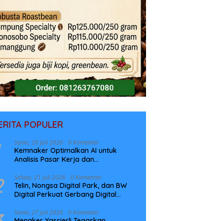
ERITA POPULER
Senin, 20 Juli 2026
0 Komentar
Kemnaker Optimalkan AI untuk
Analisis Pasar Kerja dan
Perencanaan Pelatihan
2
Selasa, 21 Juli 2026
0 Komentar
Telin, Nongsa Digital Park, dan BW
Digital Perkuat Gerbang Digital
Indonesia Melalui Sistem Kabel Laut
NCC
3
Senin, 27 Juli 2026
0 Komentar
Menaker Yassierli Tegaskan,