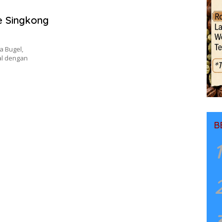
 Singkong
 Bugel,
al dengan
B
1