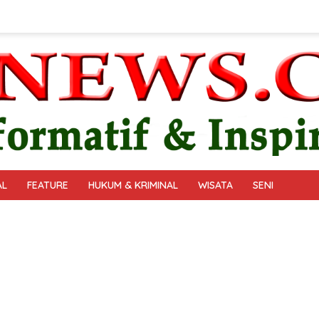
AL
FEATURE
HUKUM & KRIMINAL
WISATA
SENI