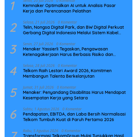
1
Senin, 20 Juli 2026
0 Komentar
Kemnaker Optimalkan AI untuk Analisis Pasar
Kerja dan Perencanaan Pelatihan
2
Selasa, 21 Juli 2026
0 Komentar
Telin, Nongsa Digital Park, dan BW Digital Perkuat
Gerbang Digital Indonesia Melalui Sistem Kabel
Laut NCC
3
Senin, 27 Juli 2026
0 Komentar
Menaker Yassierli Tegaskan, Pengawasan
Ketenagakerjaan Harus Berbasis Risiko dan
Preventif
4
Selasa, 28 Juli 2026
0 Komentar
Telkom Raih Lestari Award 2026, Komitmen
Membangun Talenta Berkelanjutan
5
Jumat, 31 Juli 2026
0 Komentar
Menaker: Penyandang Disabilitas Harus Mendapat
Kesempatan Kerja yang Setara
6
Sabtu, 1 Agustus 2026
0 Komentar
Pendapatan, EBITDA, dan Laba Bersih Normalisasi
Telkom Tumbuh Kuat di Paruh Pertama 2026
7
Rabu, 5 Agustus 2026
0 Komentar
Transformasi TelkomGroup Mulai Tunjukkan Hasil,