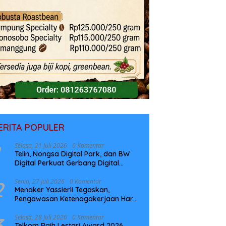
ERITA POPULER
Selasa, 21 Juli 2026
0 Komentar
Telin, Nongsa Digital Park, dan BW
Digital Perkuat Gerbang Digital
Indonesia Melalui Sistem Kabel Laut
NCC
2
Senin, 27 Juli 2026
0 Komentar
Menaker Yassierli Tegaskan,
Pengawasan Ketenagakerjaan Harus
Berbasis Risiko dan Preventif
3
Selasa, 28 Juli 2026
0 Komentar
Telkom Raih Lestari Award 2026,