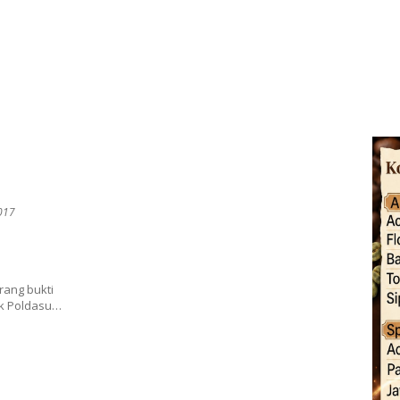
2017
ang bukti
hak Poldasu…