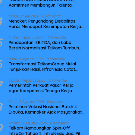
Komitmen Membangun Talenta
Berkelanjutan
4
Jumat, 31 Juli 2026
0 Komentar
Menaker: Penyandang Disabilitas
Harus Mendapat Kesempatan Kerja
yang Setara
5
Sabtu, 1 Agustus 2026
0 Komentar
Pendapatan, EBITDA, dan Laba
Bersih Normalisasi Telkom Tumbuh
Kuat di Paruh Pertama 2026
6
Rabu, 5 Agustus 2026
0 Komentar
Transformasi TelkomGroup Mulai
Tunjukkan Hasil, InfraNexia Catat
Kinerja Positif Perkuat Infrastruktur
Digital Nasional
7
Selasa, 4 Agustus 2026
0 Komentar
Pemerintah Perkuat Pasar Kerja
agar Kompetensi Tenaga Kerja
Sesuai Kebutuhan Industri
8
Senin, 3 Agustus 2026
0 Komentar
Pelatihan Vokasi Nasional Batch 4
Dibuka, Kemnaker Ajak Masyarakat
Tingkatkan Kompetensi
9
Minggu, 9 Agustus 2026
0 Komentar
Telkom Rampungkan Spin-Off
InfraCo Tahap 2, InfraNexia Jadi Pilar