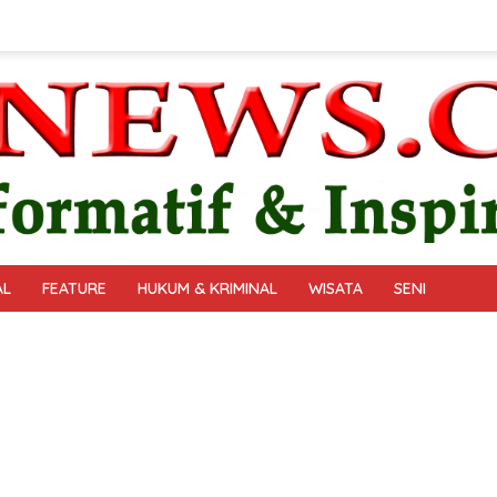
AL
FEATURE
HUKUM & KRIMINAL
WISATA
SENI