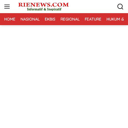
Langsung
ke
konten
HOME
NASIONAL
EKBIS
REGIONAL
FEATURE
HUKUM & K