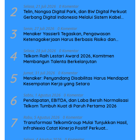
2
Selasa, 21 Juli 2026
0 Komentar
Telin, Nongsa Digital Park, dan BW Digital Perkuat
Gerbang Digital Indonesia Melalui Sistem Kabel
Laut NCC
3
Senin, 27 Juli 2026
0 Komentar
Menaker Yassierli Tegaskan, Pengawasan
Ketenagakerjaan Harus Berbasis Risiko dan
Preventif
4
Selasa, 28 Juli 2026
0 Komentar
Telkom Raih Lestari Award 2026, Komitmen
Membangun Talenta Berkelanjutan
5
Jumat, 31 Juli 2026
0 Komentar
Menaker: Penyandang Disabilitas Harus Mendapat
Kesempatan Kerja yang Setara
6
Sabtu, 1 Agustus 2026
0 Komentar
Pendapatan, EBITDA, dan Laba Bersih Normalisasi
Telkom Tumbuh Kuat di Paruh Pertama 2026
7
Rabu, 5 Agustus 2026
0 Komentar
Transformasi TelkomGroup Mulai Tunjukkan Hasil,
InfraNexia Catat Kinerja Positif Perkuat
Infrastruktur Digital Nasional
Selasa, 4 Agustus 2026
0 Komentar