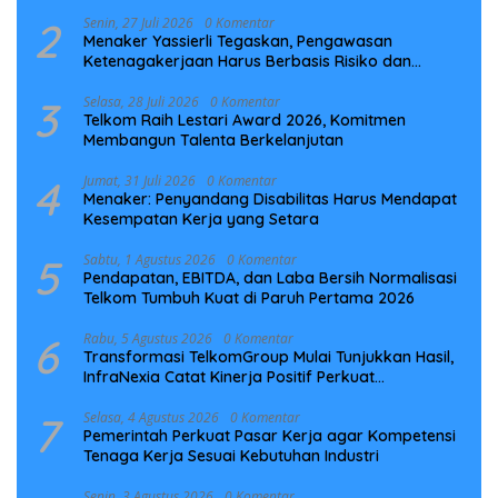
Laut NCC
2
Senin, 27 Juli 2026
0 Komentar
Menaker Yassierli Tegaskan, Pengawasan
Ketenagakerjaan Harus Berbasis Risiko dan
Preventif
3
Selasa, 28 Juli 2026
0 Komentar
Telkom Raih Lestari Award 2026, Komitmen
Membangun Talenta Berkelanjutan
4
Jumat, 31 Juli 2026
0 Komentar
Menaker: Penyandang Disabilitas Harus Mendapat
Kesempatan Kerja yang Setara
5
Sabtu, 1 Agustus 2026
0 Komentar
Pendapatan, EBITDA, dan Laba Bersih Normalisasi
Telkom Tumbuh Kuat di Paruh Pertama 2026
6
Rabu, 5 Agustus 2026
0 Komentar
Transformasi TelkomGroup Mulai Tunjukkan Hasil,
InfraNexia Catat Kinerja Positif Perkuat
Infrastruktur Digital Nasional
7
Selasa, 4 Agustus 2026
0 Komentar
Pemerintah Perkuat Pasar Kerja agar Kompetensi
Tenaga Kerja Sesuai Kebutuhan Industri
Senin, 3 Agustus 2026
0 Komentar