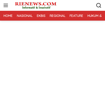
Langsung
ke
konten
HOME
NASIONAL
EKBIS
REGIONAL
FEATURE
HUKUM & K