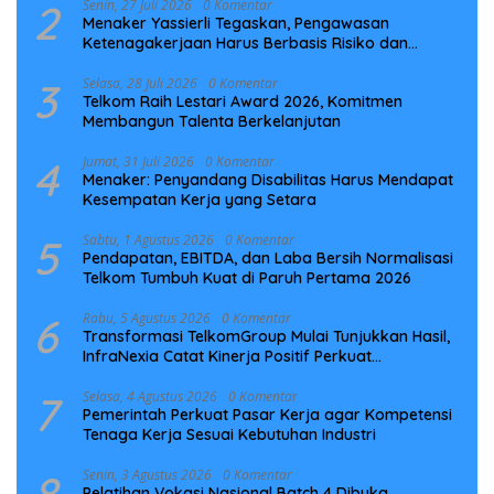
2
Senin, 27 Juli 2026
0 Komentar
Menaker Yassierli Tegaskan, Pengawasan
Ketenagakerjaan Harus Berbasis Risiko dan
Preventif
3
Selasa, 28 Juli 2026
0 Komentar
Telkom Raih Lestari Award 2026, Komitmen
Membangun Talenta Berkelanjutan
4
Jumat, 31 Juli 2026
0 Komentar
Menaker: Penyandang Disabilitas Harus Mendapat
Kesempatan Kerja yang Setara
5
Sabtu, 1 Agustus 2026
0 Komentar
Pendapatan, EBITDA, dan Laba Bersih Normalisasi
Telkom Tumbuh Kuat di Paruh Pertama 2026
6
Rabu, 5 Agustus 2026
0 Komentar
Transformasi TelkomGroup Mulai Tunjukkan Hasil,
InfraNexia Catat Kinerja Positif Perkuat
Infrastruktur Digital Nasional
7
Selasa, 4 Agustus 2026
0 Komentar
Pemerintah Perkuat Pasar Kerja agar Kompetensi
Tenaga Kerja Sesuai Kebutuhan Industri
8
Senin, 3 Agustus 2026
0 Komentar
Pelatihan Vokasi Nasional Batch 4 Dibuka,