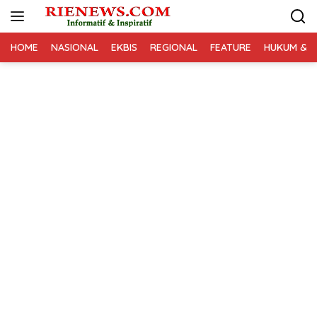
Langsung
ke
konten
HOME
NASIONAL
EKBIS
REGIONAL
FEATURE
HUKUM & K