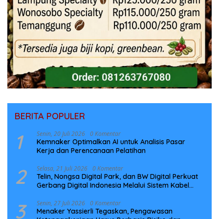
BERITA POPULER
1
Senin, 20 Juli 2026
0 Komentar
Kemnaker Optimalkan AI untuk Analisis Pasar
Kerja dan Perencanaan Pelatihan
2
Selasa, 21 Juli 2026
0 Komentar
Telin, Nongsa Digital Park, dan BW Digital Perkuat
Gerbang Digital Indonesia Melalui Sistem Kabel
Laut NCC
3
Senin, 27 Juli 2026
0 Komentar
Menaker Yassierli Tegaskan, Pengawasan