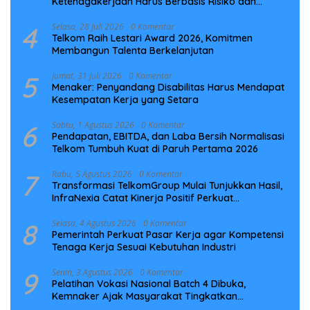
Ketenagakerjaan Harus Berbasis Risiko dan
Preventif
4
Selasa, 28 Juli 2026
0 Komentar
Telkom Raih Lestari Award 2026, Komitmen
Membangun Talenta Berkelanjutan
5
Jumat, 31 Juli 2026
0 Komentar
Menaker: Penyandang Disabilitas Harus Mendapat
Kesempatan Kerja yang Setara
6
Sabtu, 1 Agustus 2026
0 Komentar
Pendapatan, EBITDA, dan Laba Bersih Normalisasi
Telkom Tumbuh Kuat di Paruh Pertama 2026
7
Rabu, 5 Agustus 2026
0 Komentar
Transformasi TelkomGroup Mulai Tunjukkan Hasil,
InfraNexia Catat Kinerja Positif Perkuat
Infrastruktur Digital Nasional
8
Selasa, 4 Agustus 2026
0 Komentar
Pemerintah Perkuat Pasar Kerja agar Kompetensi
Tenaga Kerja Sesuai Kebutuhan Industri
9
Senin, 3 Agustus 2026
0 Komentar
Pelatihan Vokasi Nasional Batch 4 Dibuka,
Kemnaker Ajak Masyarakat Tingkatkan
Kompetensi