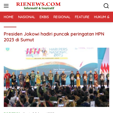
Langsung
ke
konten
HOME
NASIONAL
EKBIS
REGIONAL
FEATURE
HUKUM & K
Presiden Jokowi hadiri puncak peringatan HPN
2023 di Sumut