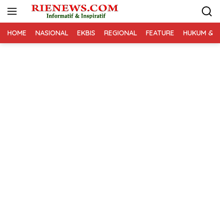
Langsung
ke
konten
HOME
NASIONAL
EKBIS
REGIONAL
FEATURE
HUKUM & K