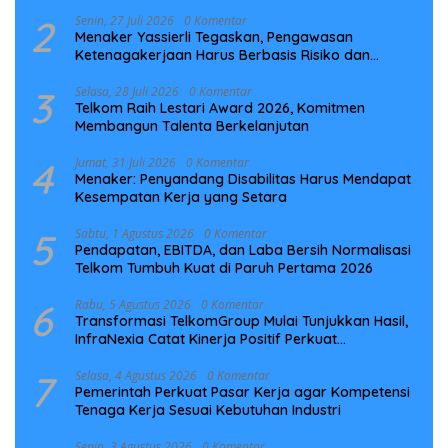
Laut NCC
2
Senin, 27 Juli 2026
0 Komentar
Menaker Yassierli Tegaskan, Pengawasan
Ketenagakerjaan Harus Berbasis Risiko dan
Preventif
3
Selasa, 28 Juli 2026
0 Komentar
Telkom Raih Lestari Award 2026, Komitmen
Membangun Talenta Berkelanjutan
4
Jumat, 31 Juli 2026
0 Komentar
Menaker: Penyandang Disabilitas Harus Mendapat
Kesempatan Kerja yang Setara
5
Sabtu, 1 Agustus 2026
0 Komentar
Pendapatan, EBITDA, dan Laba Bersih Normalisasi
Telkom Tumbuh Kuat di Paruh Pertama 2026
6
Rabu, 5 Agustus 2026
0 Komentar
Transformasi TelkomGroup Mulai Tunjukkan Hasil,
InfraNexia Catat Kinerja Positif Perkuat
Infrastruktur Digital Nasional
7
Selasa, 4 Agustus 2026
0 Komentar
Pemerintah Perkuat Pasar Kerja agar Kompetensi
Tenaga Kerja Sesuai Kebutuhan Industri
Senin, 3 Agustus 2026
0 Komentar